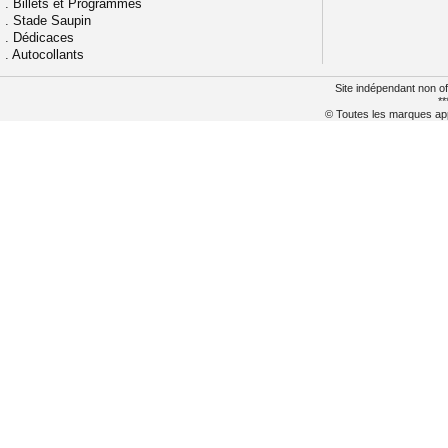
.
Billets et Programmes
.
Stade Saupin
.
Dédicaces
.
Autocollants
Site indépendant non of
**
© Toutes les marques appa