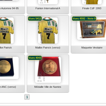
 Automne 94-95
Fanion International A
Finale CdF 1993
Vues 5412
Vues 4592 - Note 9
llot Patrick
Maillot Patrick (verso)
Maquette Vestiaire
Vues 4043
le ANC (verso)
Médaille Ville de Nantes
1