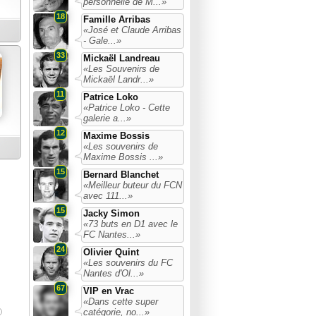
personnelle de M...»
18
Famille Arribas
«José et Claude Arribas
- Gale...»
33
Mickaël Landreau
«Les Souvenirs de
Mickaël Landr...»
11
Patrice Loko
«Patrice Loko - Cette
galerie a...»
12
Maxime Bossis
«Les souvenirs de
Maxime Bossis ...»
15
Bernard Blanchet
«Meilleur buteur du FCN
avec 111...»
15
Jacky Simon
«73 buts en D1 avec le
FC Nantes...»
24
Olivier Quint
«Les souvenirs du FC
Nantes d'Ol...»
67
VIP en Vrac
«Dans cette super
catégorie, no...»