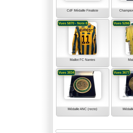
CdF Médaille Finaliste
Champion
Vues 5870 - Note 8
Vues 5266
Maillot FC Nantes
Mai
Vues 3834
Vues 3677
Médaille ANC (recto)
Médail