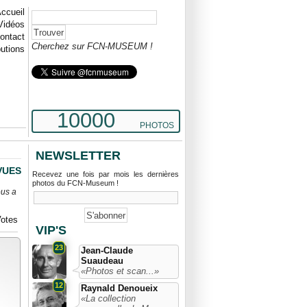
ccueil
Vidéos
ontact
Cherchez sur FCN-MUSEUM !
butions
10000
PHOTOS
NEWSLETTER
 VUES
Recevez une fois par mois les dernières
photos du FCN-Museum !
ous a
otes
VIP'S
23
Jean-Claude
Suaudeau
«Photos et scan...»
12
Raynald Denoueix
«La collection