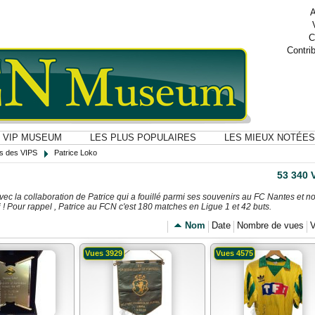
A
C
Contri
VIP MUSEUM
LES PLUS POPULAIRES
LES MIEUX NOTÉES
ns des VIPS
Patrice Loko
53 340
avec la collaboration de Patrice qui a fouillé parmi ses souvenirs au FC Nantes et n
 ! Pour rappel , Patrice au FCN c'est 180 matches en Ligue 1 et 42 buts.
Nom
Date
Nombre de vues
V
Vues 3929
Vues 4575