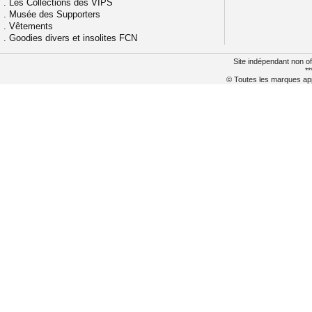
.
Les Collections des VIPS
.
Musée des Supporters
.
Vêtements
.
Goodies divers et insolites FCN
Site indépendant non of
**
© Toutes les marques appa