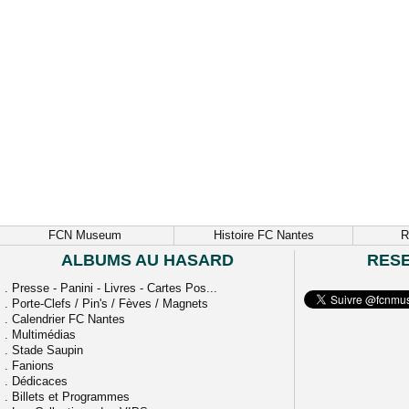
FCN Museum
Histoire FC Nantes
R
ALBUMS AU HASARD
RES
.
Presse - Panini - Livres - Cartes Pos...
.
Porte-Clefs / Pin's / Fèves / Magnets
.
Calendrier FC Nantes
.
Multimédias
.
Stade Saupin
.
Fanions
.
Dédicaces
.
Billets et Programmes