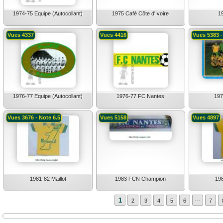
1974-75 Equipe (Autocollant)
1975 Café Côte d'Ivoire
1
Vues 4337
Vues 4416
Vues 5383 -
1976-77 Equipe (Autocollant)
1976-77 FC Nantes
197
Vues 3676 - Note 6.5
Vues 5158
Vues 4897
1981-82 Maillot
1983 FCN Champion
198
...
1
2
3
4
5
6
7