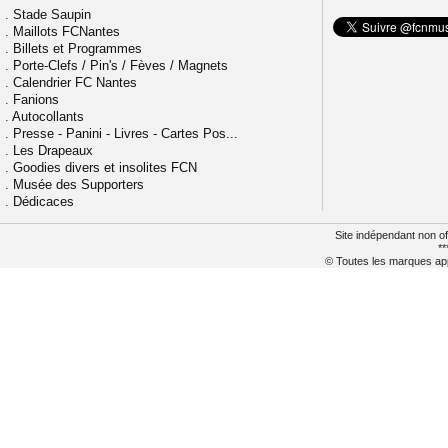
.
Stade Saupin
.
Maillots FCNantes
.
Billets et Programmes
.
Porte-Clefs / Pin's / Fèves / Magnets
.
Calendrier FC Nantes
.
Fanions
.
Autocollants
.
Presse - Panini - Livres - Cartes Pos...
.
Les Drapeaux
.
Goodies divers et insolites FCN
.
Musée des Supporters
.
Dédicaces
Site indépendant non of
**
© Toutes les marques appa