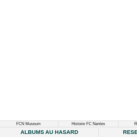
FCN Museum
Histoire FC Nantes
R
ALBUMS AU HASARD
RES