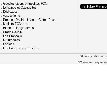
.
Goodies divers et insolites FCN
.
Echarpes et Casquettes
.
Dédicaces
.
Autocollants
.
Presse - Panini - Livres - Cartes Pos...
.
Maillots FCNantes
.
Billets et Programmes
.
Stade Saupin
.
Les Drapeaux
.
Multimédias
.
Fanions
.
Les Collections des VIPS
Site indépendant non of
**
© Toutes les marques appa