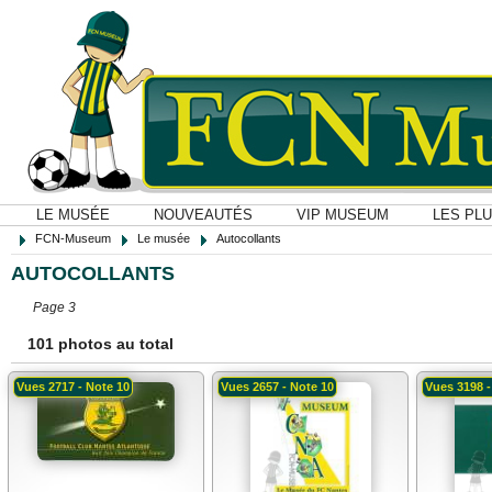
LE MUSÉE
NOUVEAUTÉS
VIP MUSEUM
LES PL
FCN-Museum
Le musée
Autocollants
AUTOCOLLANTS
Page 3
101 photos au total
Vues 2717 - Note 10
Vues 2657 - Note 10
Vues 3198 -