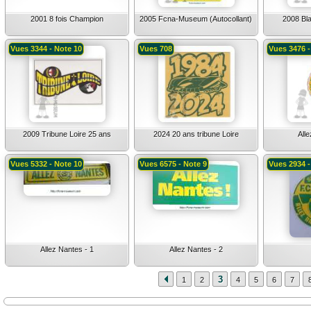
2001 8 fois Champion
2005 Fcna-Museum (Autocollant)
2008 Bla
Vues 3344 - Note 10
Vues 708
Vues 3476 -
2009 Tribune Loire 25 ans
2024 20 ans tribune Loire
All
Vues 5332 - Note 10
Vues 6575 - Note 9
Vues 2934 -
Allez Nantes - 1
Allez Nantes - 2
3
1
2
4
5
6
7