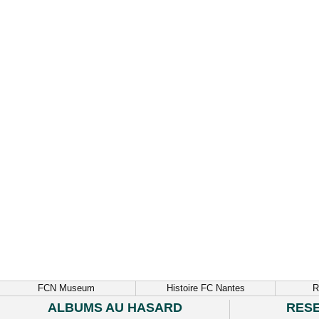
FCN Museum
Histoire FC Nantes
R
ALBUMS AU HASARD
RES