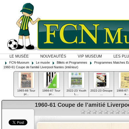
LE MUSÉE
NOUVEAUTÉS
VIP MUSEUM
LES PL
FCN-Museum
Le musée
Billets et Programmes
Programmes Matches E
1960-61 Coupe de l'amitié Liverpool Nantes (intérieur)
1965-66 Tour
1966-67 Tour
2022-23 Youth
2022-23 Groupe
1966-67
pr...
pr...
L...
...
a...
1960-61 Coupe de l'amitié Liverpoo