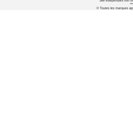
Site indépendant non of
**
© Toutes les marques appa