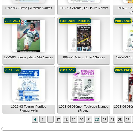
1992-93 21ème j Auxerre Nantes
1992-93 24ème j Le Havre Nantes
1992-93 2
(P
Vues 2601
Vues 2899 - Note 10
Vues 2289
1992-93 36ème j Paris SG Nantes
1992-93 50ans du FC Nantes
1992-93 Ami
Vues 1518
Vues 2256
Vues 1948
1992-93 Tournoi Pupilles
1993-94 03ème j Toulouse Nantes
1993-94 05è
Plougonvelin
(Progr...
...
22
1
17
18
19
20
21
23
24
25
26