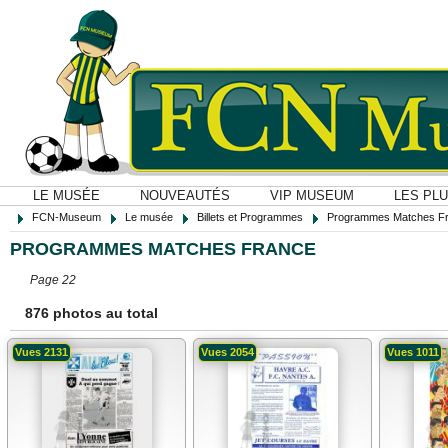
LE MUSÉE
NOUVEAUTÉS
VIP MUSEUM
LES PL
FCN-Museum
Le musée
Billets et Programmes
Programmes Matches F
PROGRAMMES MATCHES FRANCE
Page 22
876 photos au total
Vues 2131
Vues 2054
Vues 1011