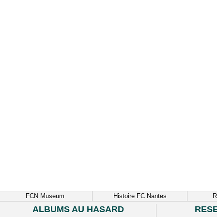
FCN Museum
Histoire FC Nantes
R
ALBUMS AU HASARD
RES