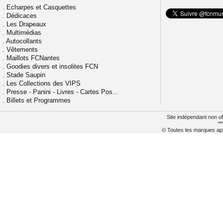
.
Echarpes et Casquettes
.
Dédicaces
.
Les Drapeaux
.
Multimédias
.
Autocollants
.
Vêtements
.
Maillots FCNantes
.
Goodies divers et insolites FCN
.
Stade Saupin
.
Les Collections des VIPS
.
Presse - Panini - Livres - Cartes Pos...
.
Billets et Programmes
Site indépendant non of
**
© Toutes les marques appa