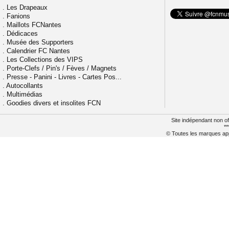
.
Les Drapeaux
.
Fanions
.
Maillots FCNantes
.
Dédicaces
.
Musée des Supporters
.
Calendrier FC Nantes
.
Les Collections des VIPS
.
Porte-Clefs / Pin's / Fèves / Magnets
.
Presse - Panini - Livres - Cartes Pos...
.
Autocollants
.
Multimédias
.
Goodies divers et insolites FCN
Site indépendant non of
**
© Toutes les marques appa