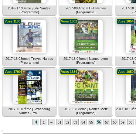
2016-17 38ème j Lille Nantes
2017-08 Amical Hull Nantes
2017-18 0
(Programme)
(Programme)
(P
Vues 1180
Vues 1801
Vues 1654
2017-18 03ème j Troyes Nantes
2017-18 04ème j Nantes Lyon
2017-18 0
(Programme)
(Programme)
Na
Vues 1790
Vues 1634
Vues 1650
2017-18 07ème j Strasbourg
2017-18 08ème j Nantes Metz
2017-18 10è
Nantes (Pro...
(Programme)
...
56
1
51
52
53
54
55
57
58
59
60