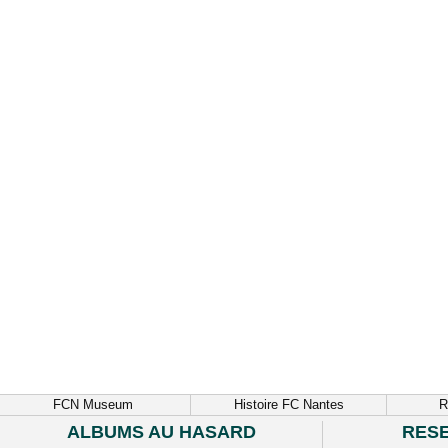
FCN Museum
Histoire FC Nantes
R
ALBUMS AU HASARD
RES