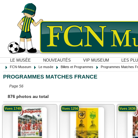
LE MUSÉE
NOUVEAUTÉS
VIP MUSEUM
LES PL
FCN-Museum
Le musée
Billets et Programmes
Programmes Matches F
PROGRAMMES MATCHES FRANCE
Page 56
876 photos au total
Vues 1749
Vues 1256
Vues 1636