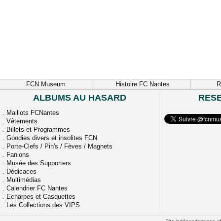
FCN Museum
Histoire FC Nantes
R
ALBUMS AU HASARD
RES
.
Maillots FCNantes
.
Vêtements
.
Billets et Programmes
.
Goodies divers et insolites FCN
.
Porte-Clefs / Pin's / Fèves / Magnets
.
Fanions
.
Musée des Supporters
.
Dédicaces
.
Multimédias
.
Calendrier FC Nantes
.
Echarpes et Casquettes
.
Les Collections des VIPS