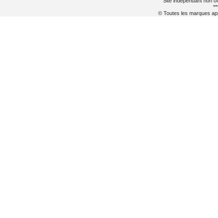
Site indépendant non of
**
© Toutes les marques appa