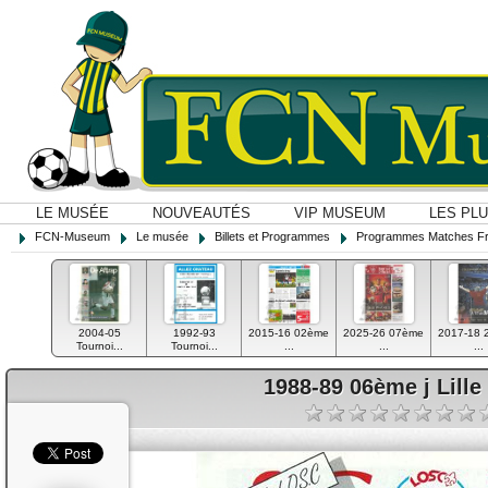
LE MUSÉE
NOUVEAUTÉS
VIP MUSEUM
LES PL
FCN-Museum
Le musée
Billets et Programmes
Programmes Matches F
2004-05
1992-93
2015-16 02ème
2025-26 07ème
2017-18 
Tournoi...
Tournoi...
...
...
...
1988-89 06ème j Lille