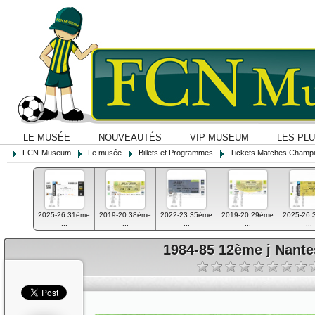
LE MUSÉE
NOUVEAUTÉS
VIP MUSEUM
LES PL
FCN-Museum
Le musée
Billets et Programmes
Tickets Matches Champi
2025-26 31ème
2019-20 38ème
2022-23 35ème
2019-20 29ème
2025-26 
...
...
...
...
...
1984-85 12ème j Nant