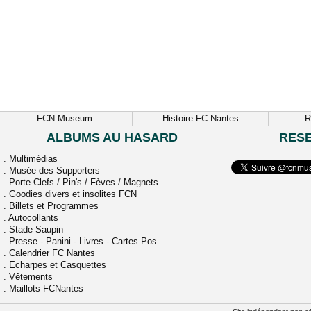
FCN Museum
Histoire FC Nantes
R
ALBUMS AU HASARD
RES
.
Multimédias
.
Musée des Supporters
.
Porte-Clefs / Pin's / Fèves / Magnets
.
Goodies divers et insolites FCN
.
Billets et Programmes
.
Autocollants
.
Stade Saupin
.
Presse - Panini - Livres - Cartes Pos...
.
Calendrier FC Nantes
.
Echarpes et Casquettes
.
Vêtements
.
Maillots FCNantes