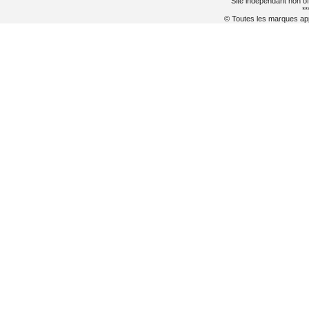
Site indépendant non of
**
© Toutes les marques appa