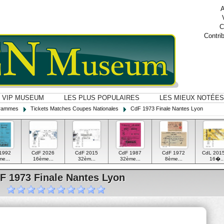
A
C
Contri
VIP MUSEUM
LES PLUS POPULAIRES
LES MIEUX NOTÉES
ogrammes
Tickets Matches Coupes Nationales
CdF 1973 Finale Nantes Lyon
1992
CdF 2026
CdF 2015
CdF 1987
CdF 1972
CdL 2015
e...
16ème...
32èm...
32ème...
8ème...
16�..
F 1973 Finale Nantes Lyon