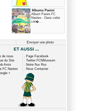
Albums Panini
Album Panini FC
Nantes - Dans cette
cat�...
Envoyer une photo
ET AUSSI ...
e de nous
.
Page Facebook
que du Site
.
Twitter FCNMuseum
eb Amis
.
Notre flux Rss
ue FC Nantes
.
Nous Contacter
oogle +