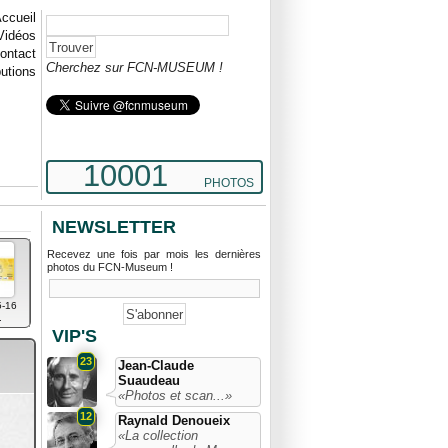
ccueil
Vidéos
ontact
Cherchez sur FCN-MUSEUM !
butions
10001
PHOTOS
NEWSLETTER
Recevez une fois par mois les dernières
photos du FCN-Museum !
-16
.
VIP'S
23
Jean-Claude
Suaudeau
«Photos et scan...»
12
Raynald Denoueix
«La collection