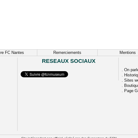
ire FC Nantes
Remerciements
Mentions
RESEAUX SOCIAUX
.
On parl
.
Histori
.
Sites w
.
Boutiq
.
Page G