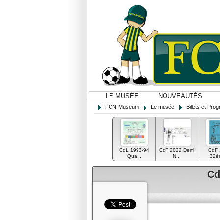
LE MUSÉE
NOUVEAUTÉS
FCN-Museum
Le musée
Billets et Pr
CdL 1993-94
CdF 2022 Demi
CdF 
Qua...
N...
32èm
Cd