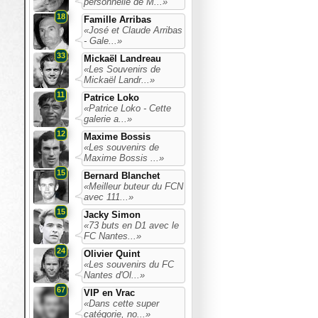
personnelle de M...»
18
Famille Arribas
«José et Claude Arribas
- Gale...»
33
Mickaël Landreau
«Les Souvenirs de
Mickaël Landr...»
11
Patrice Loko
«Patrice Loko - Cette
galerie a...»
12
Maxime Bossis
«Les souvenirs de
Maxime Bossis ...»
15
Bernard Blanchet
«Meilleur buteur du FCN
avec 111...»
15
Jacky Simon
«73 buts en D1 avec le
FC Nantes...»
24
Olivier Quint
«Les souvenirs du FC
Nantes d'Ol...»
67
VIP en Vrac
«Dans cette super
catégorie, no...»