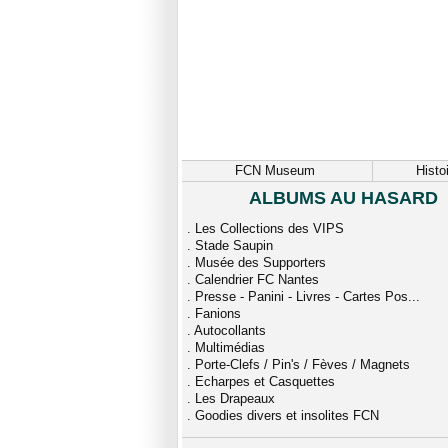
FCN Museum
Histo
ALBUMS AU HASARD
.
Les Collections des VIPS
.
Stade Saupin
.
Musée des Supporters
.
Calendrier FC Nantes
.
Presse - Panini - Livres - Cartes Pos...
.
Fanions
.
Autocollants
.
Multimédias
.
Porte-Clefs / Pin's / Fèves / Magnets
.
Echarpes et Casquettes
.
Les Drapeaux
.
Goodies divers et insolites FCN