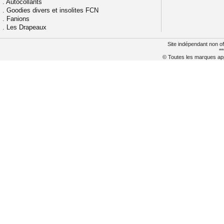
.
Autocollants
.
Goodies divers et insolites FCN
.
Fanions
.
Les Drapeaux
Site indépendant non of
**
© Toutes les marques appa