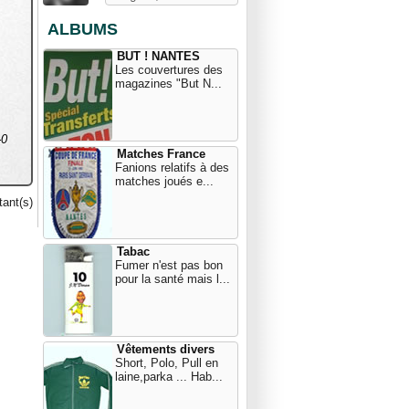
ALBUMS
BUT ! NANTES
Les couvertures des
magazines "But N...
-0
Matches France
Fanions relatifs à des
matches joués e...
ant(s)
Tabac
Fumer n'est pas bon
pour la santé mais l...
Vêtements divers
Short, Polo, Pull en
laine,parka ... Hab...