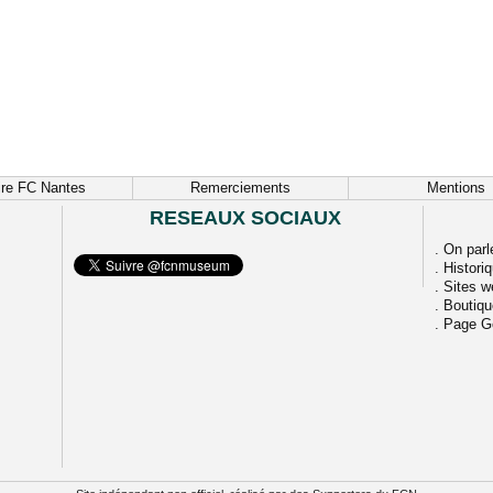
ire FC Nantes
Remerciements
Mentions
RESEAUX SOCIAUX
.
On parl
.
Histori
.
Sites w
.
Boutiq
.
Page G