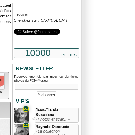
ccueil
Vidéos
ontact
Cherchez sur FCN-MUSEUM !
butions
10000
PHOTOS
NEWSLETTER
Recevez une fois par mois les dernières
photos du FCN-Museum !
6
..
VIP'S
23
Jean-Claude
Suaudeau
«Photos et scan...»
12
Raynald Denoueix
«La collection