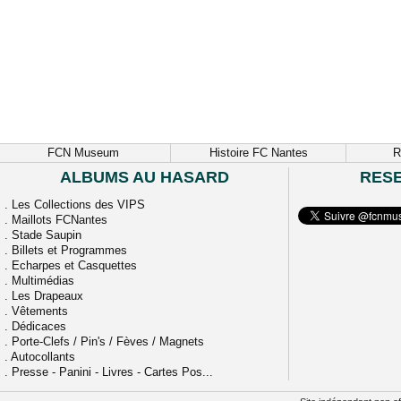
FCN Museum
Histoire FC Nantes
R
ALBUMS AU HASARD
RES
.
Les Collections des VIPS
.
Maillots FCNantes
.
Stade Saupin
.
Billets et Programmes
.
Echarpes et Casquettes
.
Multimédias
.
Les Drapeaux
.
Vêtements
.
Dédicaces
.
Porte-Clefs / Pin's / Fèves / Magnets
.
Autocollants
.
Presse - Panini - Livres - Cartes Pos...