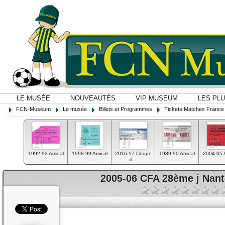
LE MUSÉE
NOUVEAUTÉS
VIP MUSEUM
LES PL
FCN-Museum
Le musée
Billets et Programmes
Tickets Matches France
1992-93 Amical
1998-99 Amical
2016-17 Coupe
1989-90 Amical
2004-05 
...
...
d...
...
...
2005-06 CFA 28ème j Nan