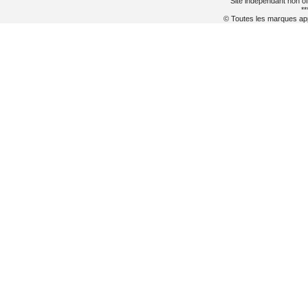
Site indépendant non of
**
© Toutes les marques appa