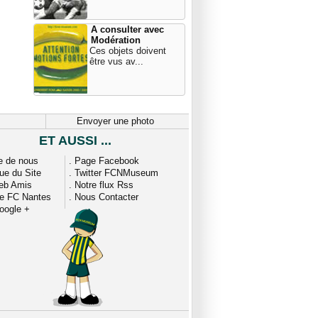
A consulter avec
Modération
Ces objets doivent
être vus av...
Envoyer une photo
ET AUSSI ...
e de nous
.
Page Facebook
que du Site
.
Twitter FCNMuseum
eb Amis
.
Notre flux Rss
ue FC Nantes
.
Nous Contacter
oogle +