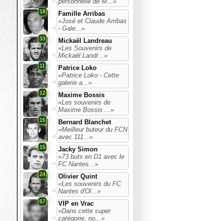
personnelle de M...»
18
Famille Arribas
«José et Claude Arribas
- Gale...»
33
Mickaël Landreau
«Les Souvenirs de
Mickaël Landr...»
11
Patrice Loko
«Patrice Loko - Cette
galerie a...»
12
Maxime Bossis
«Les souvenirs de
Maxime Bossis ...»
15
Bernard Blanchet
«Meilleur buteur du FCN
avec 111...»
15
Jacky Simon
«73 buts en D1 avec le
FC Nantes...»
24
Olivier Quint
«Les souvenirs du FC
Nantes d'Ol...»
67
VIP en Vrac
«Dans cette super
catégorie, no...»