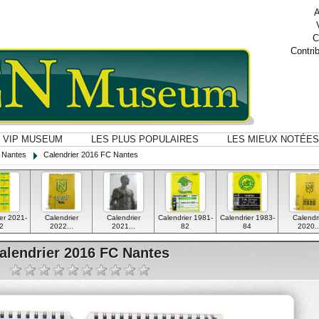
A
C
Contri
VIP MUSEUM
LES PLUS POPULAIRES
LES MIEUX NOTÉES
 Nantes
Calendrier 2016 FC Nantes
er 2021-
Calendrier
Calendrier
Calendrier 1981-
Calendrier 1983-
Calendr
2
2022...
2021...
82
84
2020..
alendrier 2016 FC Nantes