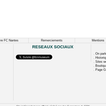
ire FC Nantes
Remerciements
Mentions
RESEAUX SOCIAUX
.
On parl
.
Histori
.
Sites w
.
Boutiq
.
Page G