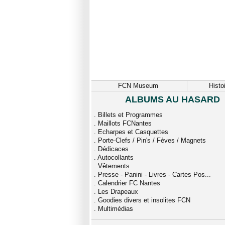
FCN Museum
Histo
ALBUMS AU HASARD
.
Billets et Programmes
.
Maillots FCNantes
.
Echarpes et Casquettes
.
Porte-Clefs / Pin's / Fèves / Magnets
.
Dédicaces
.
Autocollants
.
Vêtements
.
Presse - Panini - Livres - Cartes Pos...
.
Calendrier FC Nantes
.
Les Drapeaux
.
Goodies divers et insolites FCN
.
Multimédias