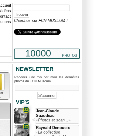
ccueil
Vidéos
ontact
Cherchez sur FCN-MUSEUM !
butions
10000
PHOTOS
NEWSLETTER
Recevez une fois par mois les dernières
photos du FCN-Museum !
ier
.
VIP'S
23
Jean-Claude
Suaudeau
«Photos et scan...»
12
Raynald Denoueix
«La collection