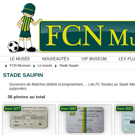
LE MUSÉE
NOUVEAUTÉS
VIP MUSEUM
LES PL
FCN-Museum
Le musée
Stade Saupin
STADE SAUPIN
Souvenirs de Matches (billets et programmes, ... ) du FC Nantes au Stade Ma
supporters
36 photos au total
Vues 4277
Vues 3887
Vues 4027