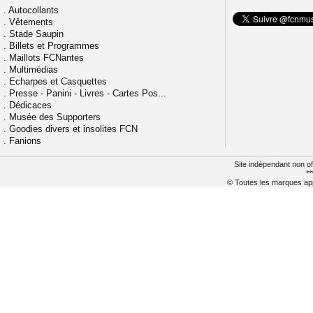
.
Autocollants
.
Vêtements
.
Stade Saupin
.
Billets et Programmes
.
Maillots FCNantes
.
Multimédias
.
Echarpes et Casquettes
.
Presse - Panini - Livres - Cartes Pos...
.
Dédicaces
.
Musée des Supporters
.
Goodies divers et insolites FCN
.
Fanions
Site indépendant non of
**
© Toutes les marques appa