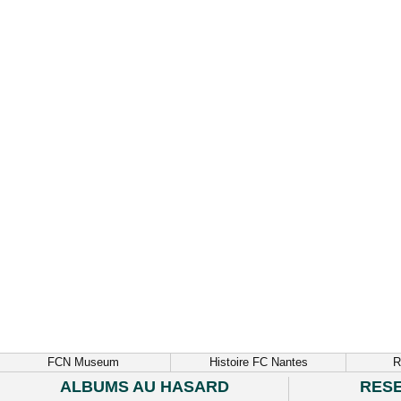
FCN Museum
Histoire FC Nantes
R
ALBUMS AU HASARD
RES