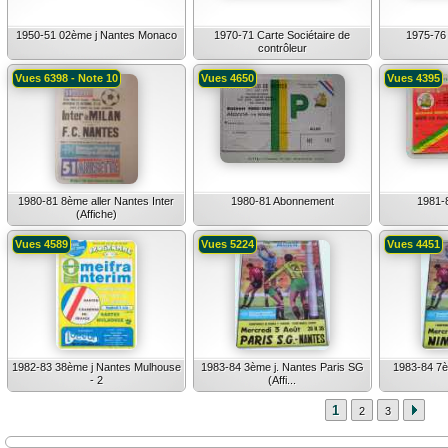
1950-51 02ème j Nantes Monaco
1970-71 Carte Sociétaire de
1975-76 
contrôleur
Vues 6398 - Note 10
Vues 4650
Vues 4395
1980-81 8ème aller Nantes Inter
1980-81 Abonnement
1981-
(Affiche)
Vues 4589
Vues 5224
Vues 4451
1982-83 38ème j Nantes Mulhouse
1983-84 3ème j. Nantes Paris SG
1983-84 7è
- 2
(Affi...
1
2
3