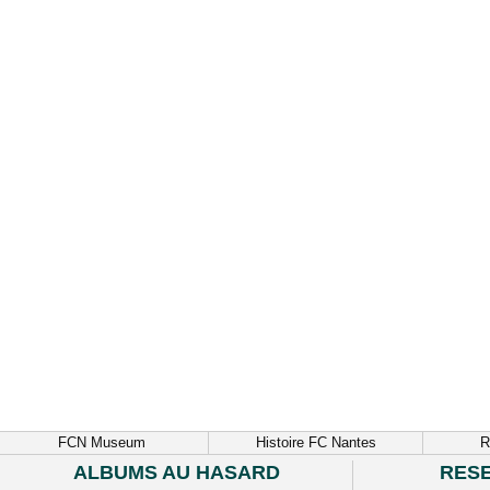
FCN Museum
Histoire FC Nantes
R
ALBUMS AU HASARD
RES