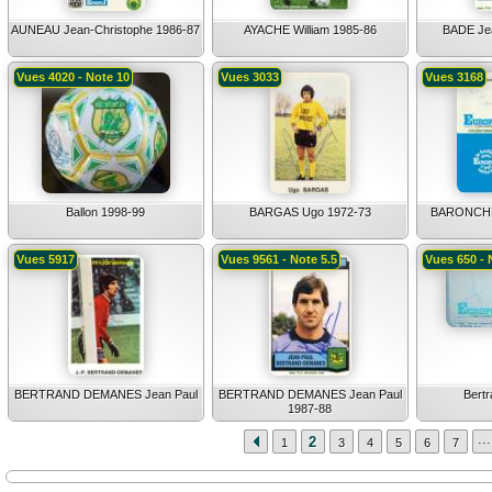
AUNEAU Jean-Christophe 1986-87
AYACHE William 1985-86
BADE Jea
Vues 4020 - Note 10
Vues 3033
Vues 3168
Ballon 1998-99
BARGAS Ugo 1972-73
BARONCHEL
Vues 5917
Vues 9561 - Note 5.5
Vues 650 - 
BERTRAND DEMANES Jean Paul
BERTRAND DEMANES Jean Paul
Bert
1987-88
...
2
1
3
4
5
6
7