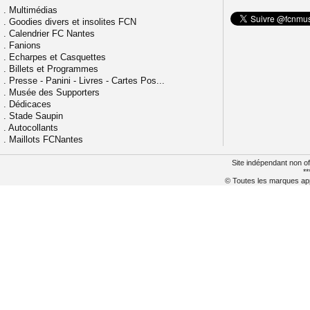
.
Multimédias
.
Goodies divers et insolites FCN
.
Calendrier FC Nantes
.
Fanions
.
Echarpes et Casquettes
.
Billets et Programmes
.
Presse - Panini - Livres - Cartes Pos...
.
Musée des Supporters
.
Dédicaces
.
Stade Saupin
.
Autocollants
.
Maillots FCNantes
Site indépendant non of
**
© Toutes les marques appa