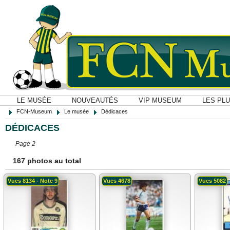
LE MUSÉE
NOUVEAUTÉS
VIP MUSEUM
LES PL
FCN-Museum
Le musée
Dédicaces
DÉDICACES
Page 2
167 photos au total
Vues 8134 - Note 9
Vues 4678
Vues 5082