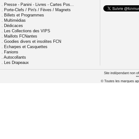
.
Presse - Panini - Livres - Cartes Pos...
.
Porte-Clefs / Pin's / Fèves / Magnets
.
Billets et Programmes
.
Multimédias
.
Dédicaces
.
Les Collections des VIPS
.
Maillots FCNantes
.
Goodies divers et insolites FCN
.
Echarpes et Casquettes
.
Fanions
.
Autocollants
.
Les Drapeaux
Site indépendant non of
**
© Toutes les marques appa