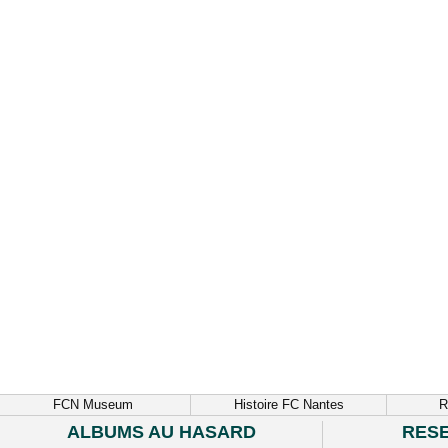
FCN Museum
Histoire FC Nantes
R
ALBUMS AU HASARD
RES