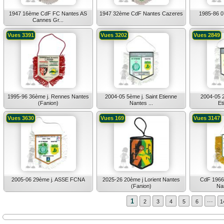
1947 16ème CdF FC Nantes AS
1947 32ème CdF Nantes Cazeres
1985-86 07
Cannes Gr...
Vues 3391
Vues 3202
Vues 2849
1995-96 36ème j. Rennes Nantes
2004-05 5ème j. Saint Etienne
2004-05 2
(Fanion)
Nantes ...
Et
Vues 3630
Vues 169
Vues 3147
2005-06 29ème j. ASSE FCNA
2025-26 20ème j Lorient Nantes
CdF 1966 
(Fanion)
Nan
...
1
2
3
4
5
6
1