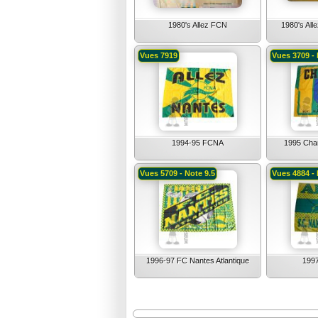
1980's Allez FCN
1980's All
Vues 7919
Vues 3709 - 
1994-95 FCNA
1995 Cha
Vues 5709 - Note 9.5
Vues 4884 -
1996-97 FC Nantes Atlantique
1997