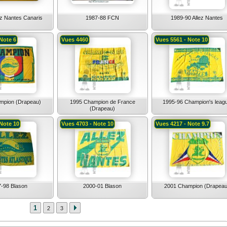
ez Nantes Canaris
1987-88 FCN
1989-90 Allez Nantes
Note 6
Vues 4460
Vues 5561 - Note 10
mpion (Drapeau)
1995 Champion de France
1995-96 Champion's leag
(Drapeau)
 Note 10
Vues 4703 - Note 10
Vues 4217 - Note 9.7
-98 Blason
2000-01 Blason
2001 Champion (Drapeau
1
2
3