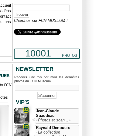
ccueil
Vidéos
ontact
Cherchez sur FCN-MUSEUM !
butions
10001
PHOTOS
NEWSLETTER
 VUES
Recevez une fois par mois les dernières
photos du FCN-Museum !
 du FCN
otes
VIP'S
23
Jean-Claude
Suaudeau
«Photos et scan...»
12
Raynald Denoueix
«La collection