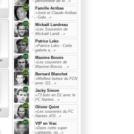
personnelle de M...»
18
Famille Arribas
«José et Claude Arribas
- Gale...»
33
Mickaël Landreau
«Les Souvenirs de
Mickaël Landr...»
11
Patrice Loko
«Patrice Loko - Cette
galerie a...»
12
Maxime Bossis
ue
«Les souvenirs de
Maxime Bossis ...»
15
Bernard Blanchet
«Meilleur buteur du FCN
avec 111...»
15
Jacky Simon
«73 buts en D1 avec le
FC Nantes...»
24
Olivier Quint
)
«Les souvenirs du FC
Nantes d'Ol...»
67
VIP en Vrac
«Dans cette super
catégorie, no...»