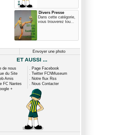
Divers Presse
Dans cette catégorie,
vous trouverez tou...
Envoyer une photo
ET AUSSI ...
e de nous
.
Page Facebook
que du Site
.
Twitter FCNMuseum
eb Amis
.
Notre flux Rss
ue FC Nantes
.
Nous Contacter
oogle +