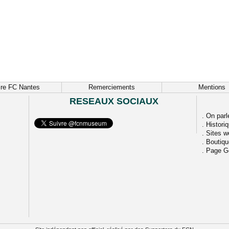
ire FC Nantes
Remerciements
Mentions
RESEAUX SOCIAUX
.
On parl
.
Histori
.
Sites w
.
Boutiq
.
Page G