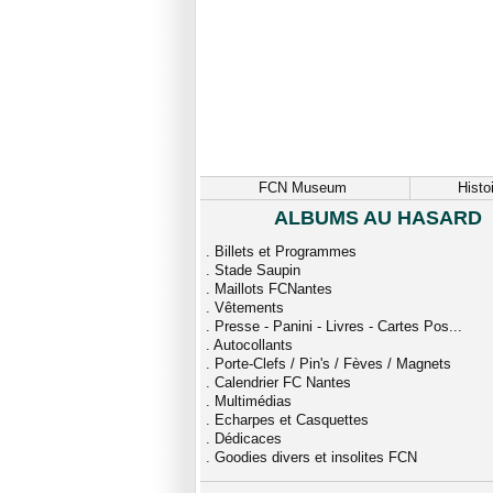
FCN Museum
Histo
ALBUMS AU HASARD
.
Billets et Programmes
.
Stade Saupin
.
Maillots FCNantes
.
Vêtements
.
Presse - Panini - Livres - Cartes Pos...
.
Autocollants
.
Porte-Clefs / Pin's / Fèves / Magnets
.
Calendrier FC Nantes
.
Multimédias
.
Echarpes et Casquettes
.
Dédicaces
.
Goodies divers et insolites FCN