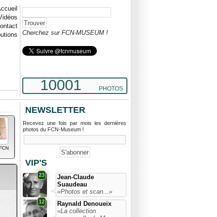
ccueil
Vidéos
ontact
Cherchez sur FCN-MUSEUM !
butions
10001
PHOTOS
NEWSLETTER
Recevez une fois par mois les dernières
photos du FCN-Museum !
 FCN
VIP'S
23
Jean-Claude
Suaudeau
«Photos et scan...»
12
Raynald Denoueix
«La collection