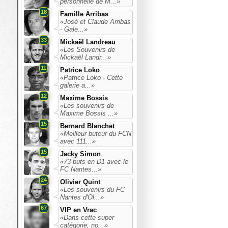
personnelle de M...»
18
Famille Arribas
«José et Claude Arribas
- Gale...»
33
Mickaël Landreau
«Les Souvenirs de
Mickaël Landr...»
11
Patrice Loko
«Patrice Loko - Cette
galerie a...»
12
Maxime Bossis
«Les souvenirs de
Maxime Bossis ...»
15
Bernard Blanchet
«Meilleur buteur du FCN
avec 111...»
15
Jacky Simon
«73 buts en D1 avec le
FC Nantes...»
24
Olivier Quint
«Les souvenirs du FC
Nantes d'Ol...»
67
VIP en Vrac
«Dans cette super
catégorie, no...»