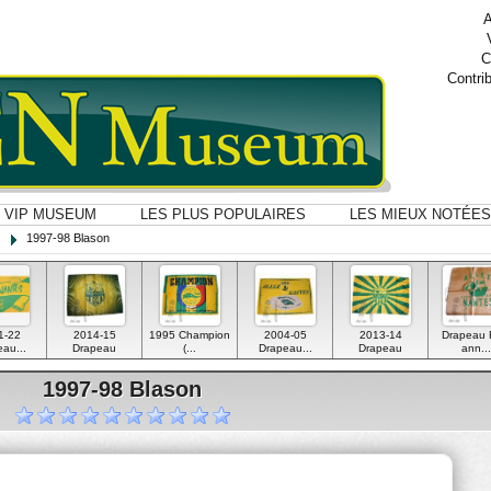
A
C
Contri
VIP MUSEUM
LES PLUS POPULAIRES
LES MIEUX NOTÉES
1997-98 Blason
1-22
2014-15
1995 Champion
2004-05
2013-14
Drapeau
au...
Drapeau
(...
Drapeau...
Drapeau
ann...
1997-98 Blason