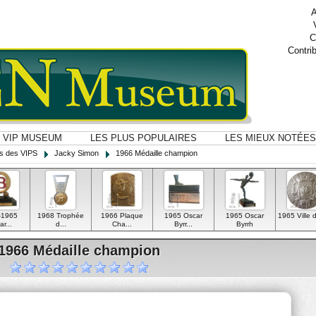
A
C
Contri
VIP MUSEUM
LES PLUS POPULAIRES
LES MIEUX NOTÉES
ns des VIPS
Jacky Simon
1966 Médaille champion
-1965
1968 Trophée
1966 Plaque
1965 Oscar
1965 Oscar
1965 Ville d
r...
d...
Cha...
Byrr...
Byrrh
1966 Médaille champion