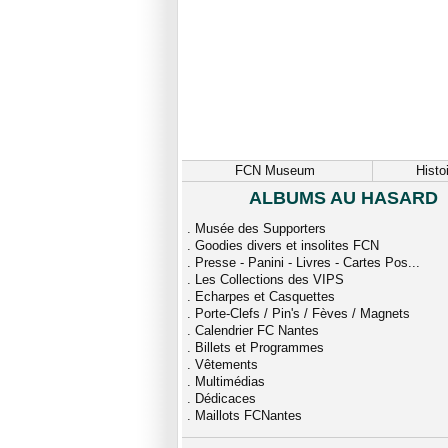
FCN Museum
Histo
ALBUMS AU HASARD
.
Musée des Supporters
.
Goodies divers et insolites FCN
.
Presse - Panini - Livres - Cartes Pos...
.
Les Collections des VIPS
.
Echarpes et Casquettes
.
Porte-Clefs / Pin's / Fèves / Magnets
.
Calendrier FC Nantes
.
Billets et Programmes
.
Vêtements
.
Multimédias
.
Dédicaces
.
Maillots FCNantes