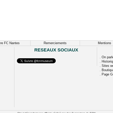
ire FC Nantes
Remerciements
Mentions
RESEAUX SOCIAUX
.
On parl
.
Histori
.
Sites w
.
Boutiq
.
Page G