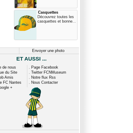
Casquettes
Découvrez toutes les
casquettes et bonne...
Envoyer une photo
ET AUSSI ...
e de nous
.
Page Facebook
que du Site
.
Twitter FCNMuseum
eb Amis
.
Notre flux Rss
ue FC Nantes
.
Nous Contacter
oogle +