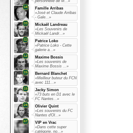
personnelle de M...»
18
Famille Arribas
«José et Claude Arribas
- Gale...»
33
Mickaël Landreau
«Les Souvenirs de
Mickaël Landr...»
11
Patrice Loko
«Patrice Loko - Cette
galerie a...»
12
Maxime Bossis
«Les souvenirs de
Maxime Bossis ...»
15
Bernard Blanchet
«Meilleur buteur du FCN
avec 111...»
15
Jacky Simon
«73 buts en D1 avec le
FC Nantes...»
24
Olivier Quint
«Les souvenirs du FC
Nantes d'Ol...»
67
VIP en Vrac
«Dans cette super
catégorie, no...»