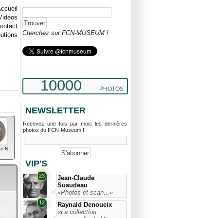
ccueil
Vidéos
ontact
Cherchez sur FCN-MUSEUM !
butions
10000
PHOTOS
NEWSLETTER
Recevez une fois par mois les dernières
photos du FCN-Museum !
e N...
VIP'S
23
Jean-Claude
Suaudeau
«Photos et scan...»
12
Raynald Denoueix
«La collection