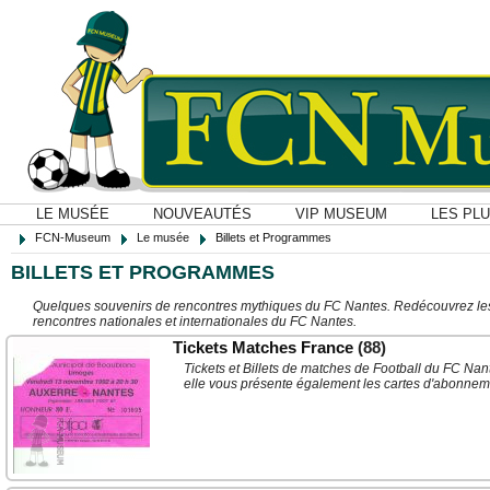
LE MUSÉE
NOUVEAUTÉS
VIP MUSEUM
LES PL
FCN-Museum
Le musée
Billets et Programmes
BILLETS ET PROGRAMMES
Quelques souvenirs de rencontres mythiques du FC Nantes. Redécouvrez les b
rencontres nationales et internationales du FC Nantes.
Tickets Matches France
(88)
Tickets et Billets de matches de Football du FC Nan
elle vous présente également les cartes d'abonneme