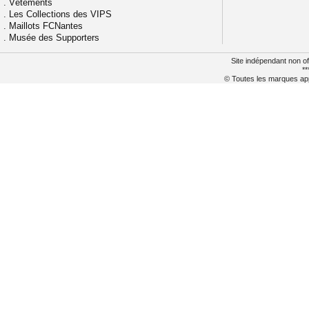
.
Vêtements
.
Les Collections des VIPS
.
Maillots FCNantes
.
Musée des Supporters
Site indépendant non of
**
© Toutes les marques appa