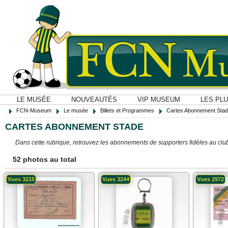
LE MUSÉE
NOUVEAUTÉS
VIP MUSEUM
LES PL
FCN-Museum
Le musée
Billets et Programmes
Cartes Abonnement Sta
CARTES ABONNEMENT STADE
Dans cette rubrique, retrouvez les abonnements de supporters fidèles au clu
52 photos au total
Vues 3215
Vues 3244
Vues 2972