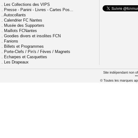
.
Les Collections des VIPS
.
Presse - Panini - Livres - Cartes Pos...
.
Autocollants
.
Calendrier FC Nantes
.
Musée des Supporters
.
Maillots FCNantes
.
Goodies divers et insolites FCN
.
Fanions
.
Billets et Programmes
.
Porte-Clefs / Pin's / Fèves / Magnets
.
Echarpes et Casquettes
.
Les Drapeaux
Site indépendant non of
**
© Toutes les marques appa