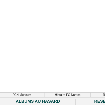
FCN Museum
Histoire FC Nantes
R
ALBUMS AU HASARD
RES