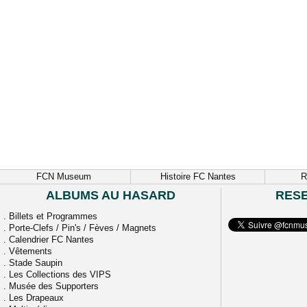
FCN Museum
Histoire FC Nantes
R
ALBUMS AU HASARD
RES
.
Billets et Programmes
.
Porte-Clefs / Pin's / Fèves / Magnets
.
Calendrier FC Nantes
.
Vêtements
.
Stade Saupin
.
Les Collections des VIPS
.
Musée des Supporters
.
Les Drapeaux