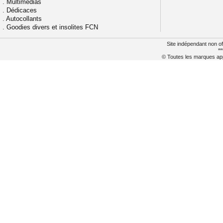
.
Multimédias
.
Dédicaces
.
Autocollants
.
Goodies divers et insolites FCN
Site indépendant non of
**
© Toutes les marques appa