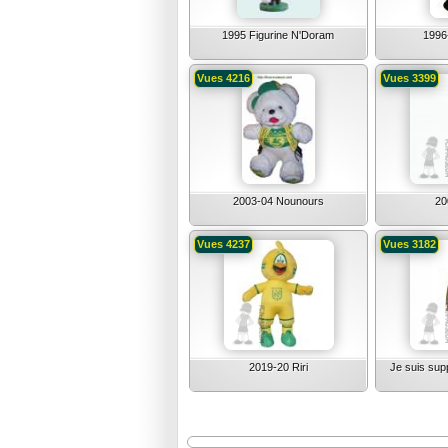
1995 Figurine N'Doram
1996
Vues 4216
Vues 3399
2003-04 Nounours
20
Vues 4237
Vues 3182
2019-20 Riri
Je suis sup