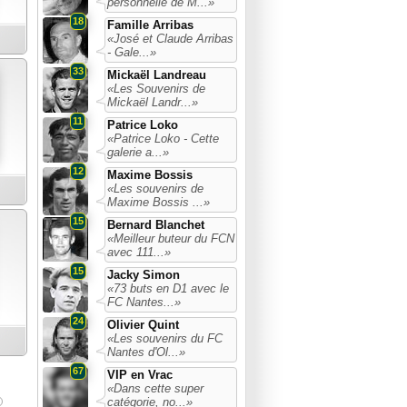
personnelle de M...»
18
Famille Arribas
«José et Claude Arribas
- Gale...»
33
Mickaël Landreau
«Les Souvenirs de
Mickaël Landr...»
11
Patrice Loko
«Patrice Loko - Cette
galerie a...»
12
Maxime Bossis
«Les souvenirs de
Maxime Bossis ...»
15
Bernard Blanchet
«Meilleur buteur du FCN
avec 111...»
15
Jacky Simon
«73 buts en D1 avec le
FC Nantes...»
24
Olivier Quint
«Les souvenirs du FC
Nantes d'Ol...»
67
VIP en Vrac
«Dans cette super
catégorie, no...»