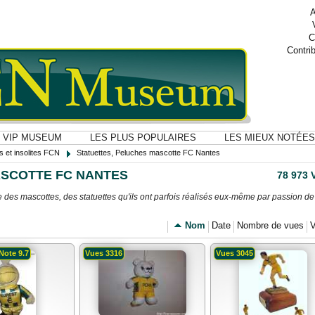
A
C
Contri
VIP MUSEUM
LES PLUS POPULAIRES
LES MIEUX NOTÉES
s et insolites FCN
Statuettes, Peluches mascotte FC Nantes
ASCOTTE FC NANTES
78 973
es mascottes, des statuettes qu'ils ont parfois réalisés eux-même par passion de
Nom
Date
Nombre de vues
V
Note 9.7
Vues 3316
Vues 3045