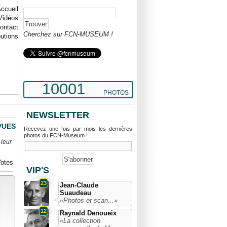
ccueil
Vidéos
ontact
Cherchez sur FCN-MUSEUM !
butions
10001
PHOTOS
NEWSLETTER
 VUES
Recevez une fois par mois les dernières
photos du FCN-Museum !
 leur
otes
VIP'S
23
Jean-Claude
Suaudeau
«Photos et scan...»
12
Raynald Denoueix
«La collection