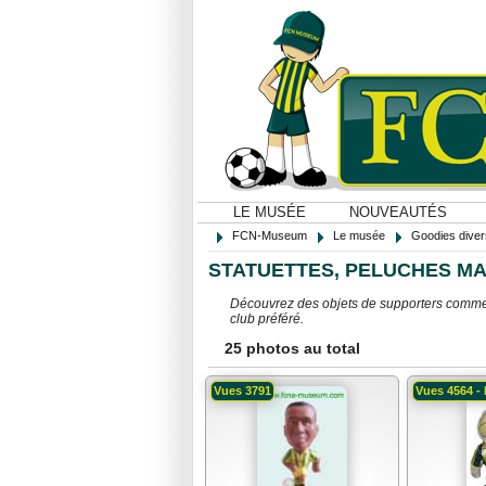
LE MUSÉE
NOUVEAUTÉS
FCN-Museum
Le musée
Goodies diver
STATUETTES, PELUCHES M
Découvrez des objets de supporters comme d
club préféré.
25 photos au total
Vues 3791
Vues 4564 - 