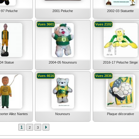
-97 Peluche
2001 Peluche
2002-03 Statuette
Vues 3601
Vues 2102
04 Statue
2004-05 Nounours
2016-17 Peluche Singe
Vues 4616
Vues 2836
porter Allez Nantes
Nounours
Plaque décorative
1
2
3