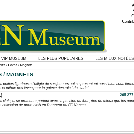
A
C
Contri
VIP MUSEUM
LES PLUS POPULAIRES
LES MIEUX NOTÉES
Pin's / Fèves / Magnets
ES / MAGNETS
 petites figurines à l'effigie de ses joueurs qui se présentent aussi bien sous form
s et même des fèves pour la galette des rois " du stade" .
1)
265 277
 clefs, et se promener partout avec sa passion du foot , rien de mieux que les port
a collection de porte-clefs en l'honneur du FC Nantes