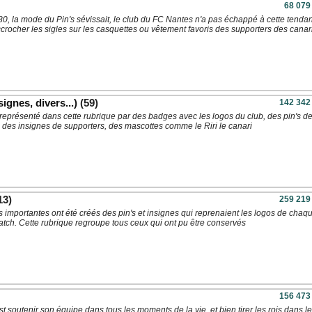
68 079
0, la mode du Pin's sévissait, le club du FC Nantes n'a pas échappé à cette tenda
ccrocher les sigles sur les casquettes ou vêtement favoris des supporters des canar
ignes, divers...)
(59)
142 342
représenté dans cette rubrique par des badges avec les logos du club, des pin's d
, des insignes de supporters, des mascottes comme le Riri le canari
13)
259 219
 importantes ont été créés des pin's et insignes qui reprenaient les logos de chaq
atch. Cette rubrique regroupe tous ceux qui ont pu être conservés
156 473
est soutenir son équipe dans tous les moments de la vie, et bien tirer les rois dans l