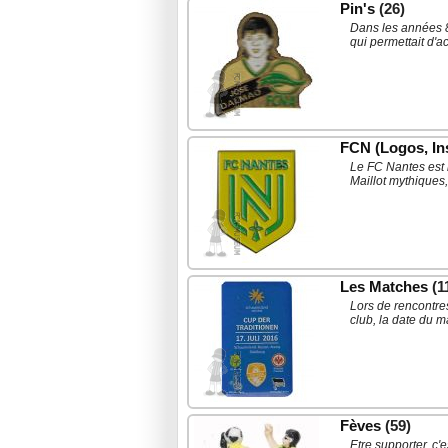
Pin's
(26)
Dans les années 8
qui permettait d'a
FCN (Logos, Ins
Le FC Nantes est 
Maillot mythiques
Les Matches
(1
Lors de rencontres
club, la date du m
Fèves
(59)
Etre supporter, c'