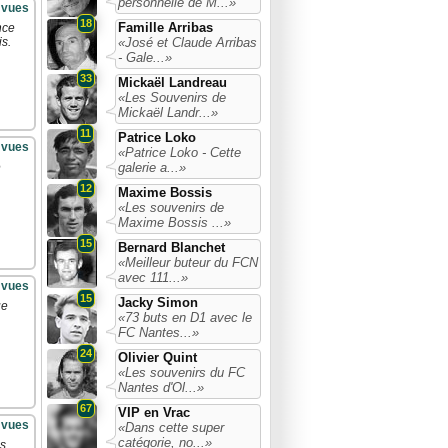
personnelle de M...»
 vues
18
Famille Arribas
nce
«José et Claude Arribas
is.
- Gale...»
33
Mickaël Landreau
«Les Souvenirs de
Mickaël Landr...»
11
Patrice Loko
 vues
«Patrice Loko - Cette
galerie a...»
e
12
Maxime Bossis
«Les souvenirs de
Maxime Bossis ...»
15
Bernard Blanchet
«Meilleur buteur du FCN
avec 111...»
 vues
15
Jacky Simon
ue
«73 buts en D1 avec le
FC Nantes...»
24
Olivier Quint
«Les souvenirs du FC
Nantes d'Ol...»
67
VIP en Vrac
 vues
«Dans cette super
catégorie, no...»
es