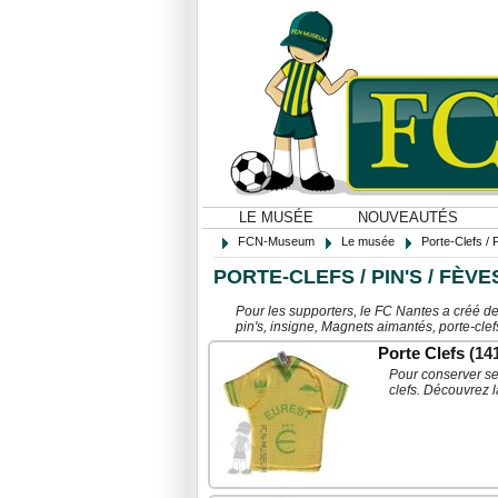
LE MUSÉE
NOUVEAUTÉS
FCN-Museum
Le musée
Porte-Clefs / 
PORTE-CLEFS / PIN'S / FÈV
Pour les supporters, le FC Nantes a créé des
pin's, insigne, Magnets aimantés, porte-clef
Porte Clefs
(14
Pour conserver ses
clefs. Découvrez l