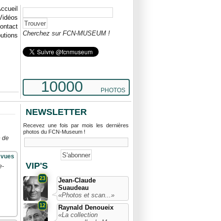
ccueil
Vidéos
ontact
Cherchez sur FCN-MUSEUM !
butions
10000
PHOTOS
NEWSLETTER
Recevez une fois par mois les dernières
photos du FCN-Museum !
e de
 vues
VIP'S
e-
23
Jean-Claude
Suaudeau
«Photos et scan...»
12
Raynald Denoueix
«La collection