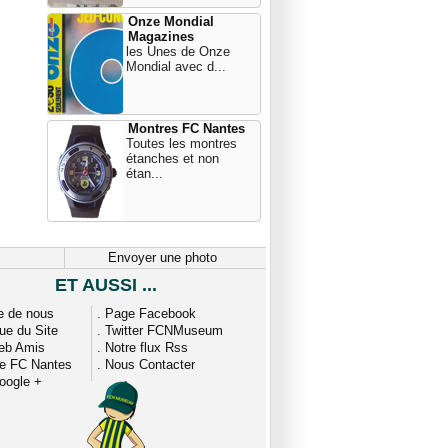
Onze Mondial
Magazines
les Unes de Onze
Mondial avec d...
Montres FC Nantes
Toutes les montres
étanches et non
étan...
Envoyer une photo
ET AUSSI ...
e de nous
.
Page Facebook
que du Site
.
Twitter FCNMuseum
eb Amis
.
Notre flux Rss
ue FC Nantes
.
Nous Contacter
oogle +