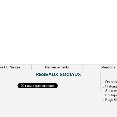
ire FC Nantes
Remerciements
Mentions
RESEAUX SOCIAUX
.
On parl
.
Histori
.
Sites w
.
Boutiq
.
Page G