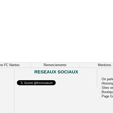
ire FC Nantes
Remerciements
Mentions
RESEAUX SOCIAUX
.
On parl
.
Histori
.
Sites w
.
Boutiq
.
Page G