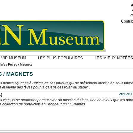
A
C
Contri
VIP MUSEUM
LES PLUS POPULAIRES
LES MIEUX NOTÉES
Pin's / Fèves / Magnets
ES / MAGNETS
 petites figurines à l'effigie de ses joueurs qui se présentent aussi bien sous form
s et même des fèves pour la galette des rois " du stade" .
1)
265 267
 clefs, et se promener partout avec sa passion du foot , rien de mieux que les port
a collection de porte-clefs en l'honneur du FC Nantes