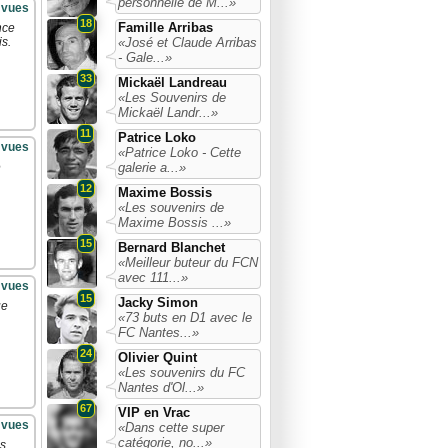
personnelle de M...»
 vues
18
Famille Arribas
nce
«José et Claude Arribas
is.
- Gale...»
33
Mickaël Landreau
«Les Souvenirs de
Mickaël Landr...»
11
Patrice Loko
 vues
«Patrice Loko - Cette
galerie a...»
e
12
Maxime Bossis
«Les souvenirs de
Maxime Bossis ...»
15
Bernard Blanchet
«Meilleur buteur du FCN
avec 111...»
 vues
15
Jacky Simon
ue
«73 buts en D1 avec le
FC Nantes...»
24
Olivier Quint
«Les souvenirs du FC
Nantes d'Ol...»
67
VIP en Vrac
 vues
«Dans cette super
catégorie, no...»
es