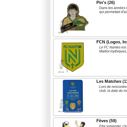
Pin's
(26)
Dans les années 8
qui permettait d'a
FCN (Logos, Ins
Le FC Nantes est 
Maillot mythiques
Les Matches
(1
Lors de rencontres
club, la date du m
Fèves
(59)
Etre supporter, c'