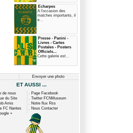
Echarpes
A l'occasion des
matches importants, il
e...
Presse - Panini -
Livres - Cartes
Postales - Posters
Officiels...
Cette galerie est...
Envoyer une photo
ET AUSSI ...
e de nous
.
Page Facebook
que du Site
.
Twitter FCNMuseum
eb Amis
.
Notre flux Rss
ue FC Nantes
.
Nous Contacter
oogle +