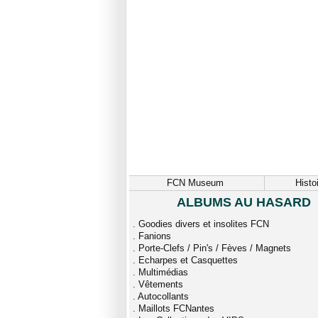
FCN Museum
Histo
ALBUMS AU HASARD
.
Goodies divers et insolites FCN
.
Fanions
.
Porte-Clefs / Pin's / Fèves / Magnets
.
Echarpes et Casquettes
.
Multimédias
.
Vêtements
.
Autocollants
.
Maillots FCNantes