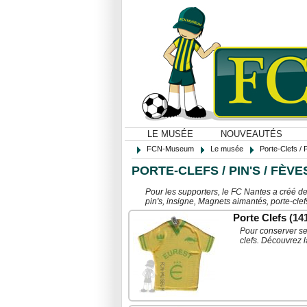
LE MUSÉE
NOUVEAUTÉS
FCN-Museum
Le musée
Porte-Clefs / 
PORTE-CLEFS / PIN'S / FÈV
Pour les supporters, le FC Nantes a créé des
pin's, insigne, Magnets aimantés, porte-clef
Porte Clefs
(14
Pour conserver ses
clefs. Découvrez l