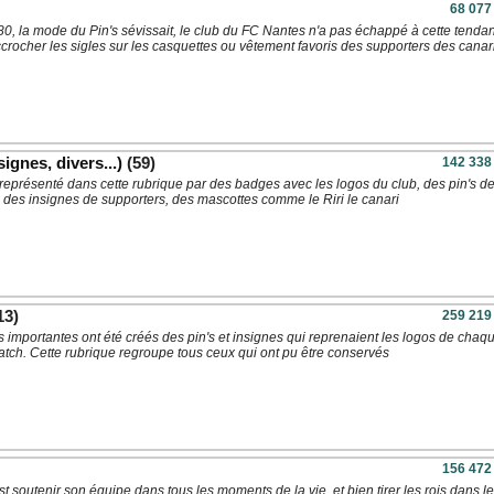
68 077
0, la mode du Pin's sévissait, le club du FC Nantes n'a pas échappé à cette tenda
ccrocher les sigles sur les casquettes ou vêtement favoris des supporters des canar
ignes, divers...)
(59)
142 338
représenté dans cette rubrique par des badges avec les logos du club, des pin's d
, des insignes de supporters, des mascottes comme le Riri le canari
13)
259 219
 importantes ont été créés des pin's et insignes qui reprenaient les logos de chaq
atch. Cette rubrique regroupe tous ceux qui ont pu être conservés
156 472
est soutenir son équipe dans tous les moments de la vie, et bien tirer les rois dans l