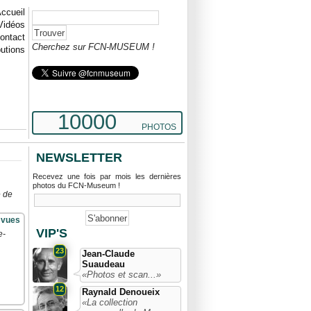
ccueil
Vidéos
ontact
Cherchez sur FCN-MUSEUM !
butions
10000
PHOTOS
NEWSLETTER
Recevez une fois par mois les dernières
photos du FCN-Museum !
e de
 vues
VIP'S
e-
23
Jean-Claude
Suaudeau
«Photos et scan...»
12
Raynald Denoueix
«La collection