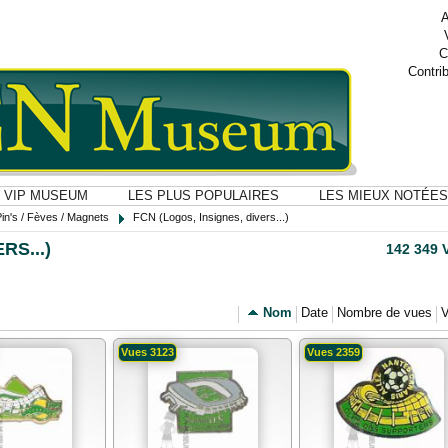
A
C
Contri
VIP MUSEUM
LES PLUS POPULAIRES
LES MIEUX NOTÉES
Pin's / Fèves / Magnets
FCN (Logos, Insignes, divers...)
RS...)
142 349 
Nom
Date
Nombre de vues
V
Vues 3123
Vues 2359