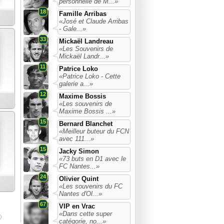
personnelle de M...»
18
Famille Arribas
«José et Claude Arribas
- Gale...»
33
Mickaël Landreau
«Les Souvenirs de
Mickaël Landr...»
11
Patrice Loko
«Patrice Loko - Cette
galerie a...»
12
Maxime Bossis
«Les souvenirs de
Maxime Bossis ...»
15
Bernard Blanchet
«Meilleur buteur du FCN
avec 111...»
15
Jacky Simon
«73 buts en D1 avec le
FC Nantes...»
24
Olivier Quint
«Les souvenirs du FC
Nantes d'Ol...»
67
VIP en Vrac
«Dans cette super
catégorie, no...»