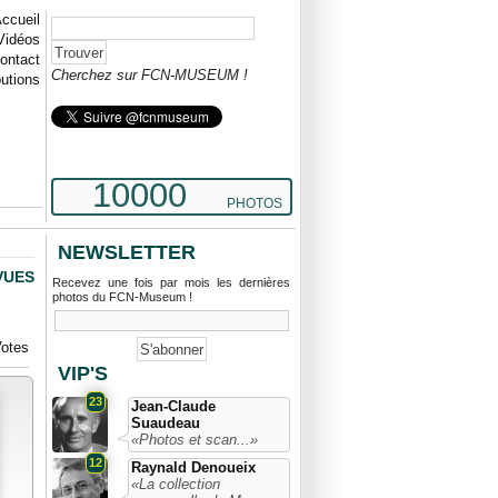
ccueil
Vidéos
ontact
Cherchez sur FCN-MUSEUM !
butions
10000
PHOTOS
NEWSLETTER
VUES
Recevez une fois par mois les dernières
photos du FCN-Museum !
otes
VIP'S
23
Jean-Claude
Suaudeau
«Photos et scan...»
12
Raynald Denoueix
«La collection