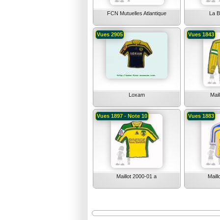
FCN Mutuelles Atlantique
La B
Vues 2905
Vues 1843
Loxam
Mail
Vues 1897 - Note 10
Vues 1883
Maillot 2000-01 a
Maill