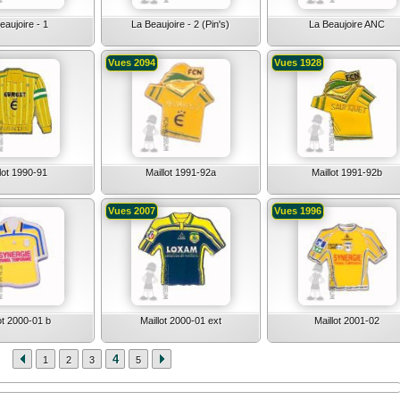
eaujoire - 1
La Beaujoire - 2 (Pin's)
La Beaujoire ANC
Vues 2094
Vues 1928
lot 1990-91
Maillot 1991-92a
Maillot 1991-92b
Vues 2007
Vues 1996
ot 2000-01 b
Maillot 2000-01 ext
Maillot 2001-02
4
1
2
3
5