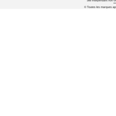
Site indépendant non of
**
© Toutes les marques appa