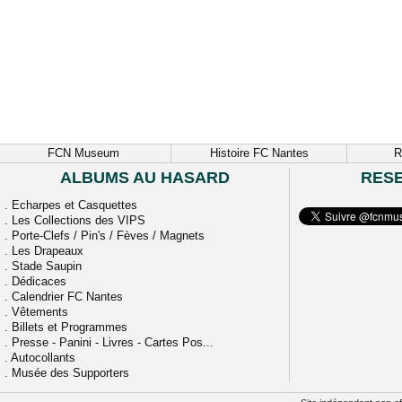
FCN Museum
Histoire FC Nantes
R
ALBUMS AU HASARD
RES
.
Echarpes et Casquettes
.
Les Collections des VIPS
.
Porte-Clefs / Pin's / Fèves / Magnets
.
Les Drapeaux
.
Stade Saupin
.
Dédicaces
.
Calendrier FC Nantes
.
Vêtements
.
Billets et Programmes
.
Presse - Panini - Livres - Cartes Pos...
.
Autocollants
.
Musée des Supporters