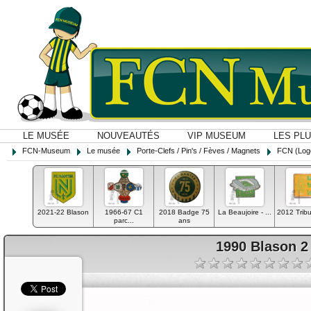
LE MUSÉE
NOUVEAUTÉS
VIP MUSEUM
LES PL
FCN-Museum
Le musée
Porte-Clefs / Pin's / Fèves / Magnets
FCN (Logos
2021-22 Blason
1966-67 C1
2018 Badge 75
La Beaujoire - ...
2012 Tribu
parc...
ans
1990 Blason 2