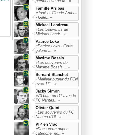
 vues
personnelle de M...»
18
Famille Arribas
«José et Claude Arribas
- Gale...»
33
Mickaël Landreau
«Les Souvenirs de
Mickaël Landr...»
11
Patrice Loko
«Patrice Loko - Cette
galerie a...»
12
Maxime Bossis
«Les souvenirs de
Maxime Bossis ...»
15
Bernard Blanchet
«Meilleur buteur du FCN
avec 111...»
15
Jacky Simon
«73 buts en D1 avec le
FC Nantes...»
24
Olivier Quint
«Les souvenirs du FC
Nantes d'Ol...»
67
VIP en Vrac
«Dans cette super
catégorie, no...»