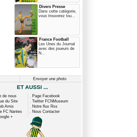
Divers Presse
Dans cette catégorie,
vous trouverez tou...
France Football
Les Unes du Journal
avec des joueurs de
N...
Envoyer une photo
ET AUSSI ...
e de nous
.
Page Facebook
que du Site
.
Twitter FCNMuseum
eb Amis
.
Notre flux Rss
ue FC Nantes
.
Nous Contacter
oogle +