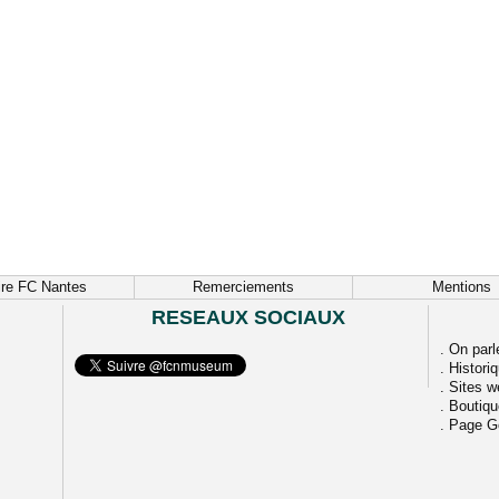
ire FC Nantes
Remerciements
Mentions
RESEAUX SOCIAUX
.
On parl
.
Histori
.
Sites w
.
Boutiq
.
Page G