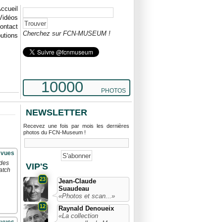
ccueil
Vidéos
ontact
Cherchez sur FCN-MUSEUM !
butions
10000
PHOTOS
NEWSLETTER
Recevez une fois par mois les dernières
photos du FCN-Museum !
 vues
 des
VIP'S
atch
23
Jean-Claude
Suaudeau
«Photos et scan...»
12
Raynald Denoueix
«La collection