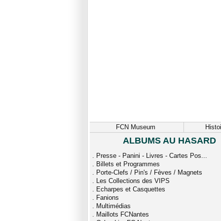
FCN Museum
Histo
ALBUMS AU HASARD
.
Presse - Panini - Livres - Cartes Pos...
.
Billets et Programmes
.
Porte-Clefs / Pin's / Fèves / Magnets
.
Les Collections des VIPS
.
Echarpes et Casquettes
.
Fanions
.
Multimédias
.
Maillots FCNantes