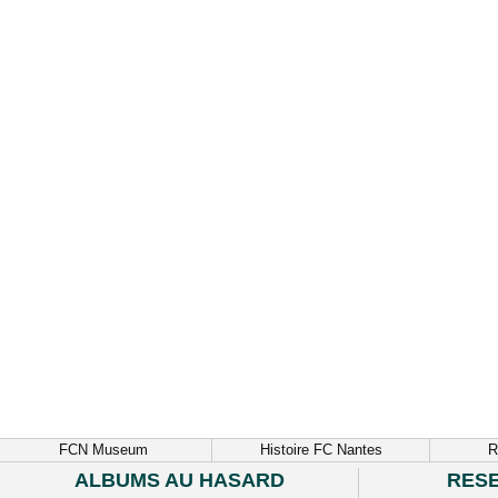
FCN Museum
Histoire FC Nantes
R
ALBUMS AU HASARD
RES