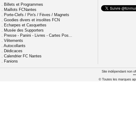
.
Billets et Programmes
.
Maillots FCNantes
.
Porte-Clefs / Pin's / Fèves / Magnets
.
Goodies divers et insolites FCN
.
Echarpes et Casquettes
.
Musée des Supporters
.
Presse - Panini - Livres - Cartes Pos...
.
Vêtements
.
Autocollants
.
Dédicaces
.
Calendrier FC Nantes
.
Fanions
Site indépendant non of
**
© Toutes les marques appa