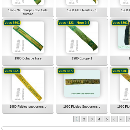
1975-76 Echarpe Café Cote
1980 Allez Nantes - 1
1980 A
d'Ivoire
Vues 3601
Vues 4123 - Note 9.4
Vues 3801
1980 Echarpe lisse
1980 Europe 1
Vues 3421
Vues 3577
Vues 4401
1980 Fidèles supporters b
1980 Fideles Supporters c
1980 Fid
...
1
2
3
4
5
6
3