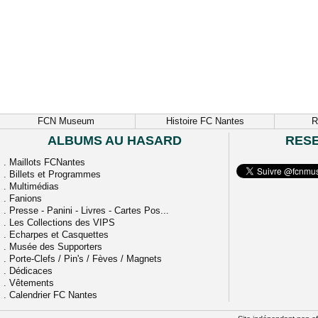
FCN Museum
Histoire FC Nantes
R
ALBUMS AU HASARD
RES
.
Maillots FCNantes
.
Billets et Programmes
.
Multimédias
.
Fanions
.
Presse - Panini - Livres - Cartes Pos...
.
Les Collections des VIPS
.
Echarpes et Casquettes
.
Musée des Supporters
.
Porte-Clefs / Pin's / Fèves / Magnets
.
Dédicaces
.
Vêtements
.
Calendrier FC Nantes