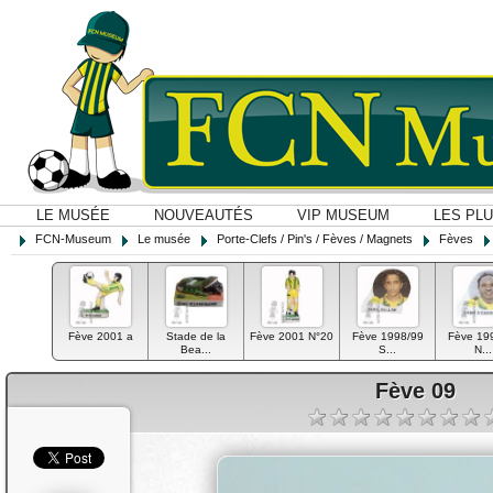
LE MUSÉE
NOUVEAUTÉS
VIP MUSEUM
LES PL
FCN-Museum
Le musée
Porte-Clefs / Pin's / Fèves / Magnets
Fèves
Fève 2001 a
Stade de la
Fève 2001 N°20
Fève 1998/99
Fève 19
Bea...
S...
N...
Fève 09