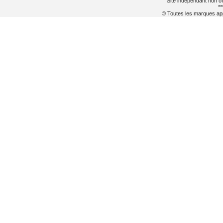
Site indépendant non of
**
© Toutes les marques appa