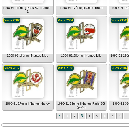
1990-91 11ème j Paris SG Nantes -
1990-91 12ème j Nantes Brest
1990-91 14
1
Vues 2362
Vues 2304
Vues 2152
1990-91 18ème j Nantes Nice
1990-91 20ème j Nantes Lille
1990-91 23è
Vues 2817
Vues 2188
Vues 2306
1990-91 27ème j Nantes Nancy
1990-91 29ème j Nantes Paris SG
1990-91 31
(pin's)
...
3
1
2
4
5
6
7
8