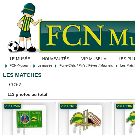
LE MUSÉE
NOUVEAUTÉS
VIP MUSEUM
LES PL
FCN-Museum
Le musée
Porte-Clefs / Pin's / Fèves / Magnets
Les Matc
LES MATCHES
Page 3
113 photos au total
Vues 2502
Vues 2616
Vues 2307