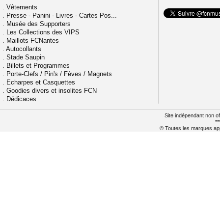
.
Vêtements
.
Presse - Panini - Livres - Cartes Pos...
.
Musée des Supporters
.
Les Collections des VIPS
.
Maillots FCNantes
.
Autocollants
.
Stade Saupin
.
Billets et Programmes
.
Porte-Clefs / Pin's / Fèves / Magnets
.
Echarpes et Casquettes
.
Goodies divers et insolites FCN
.
Dédicaces
Site indépendant non of
**
© Toutes les marques appa