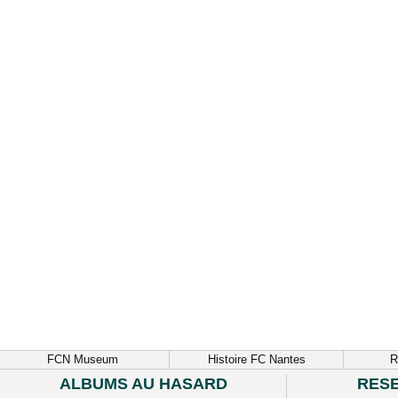
FCN Museum
Histoire FC Nantes
R
ALBUMS AU HASARD
RES