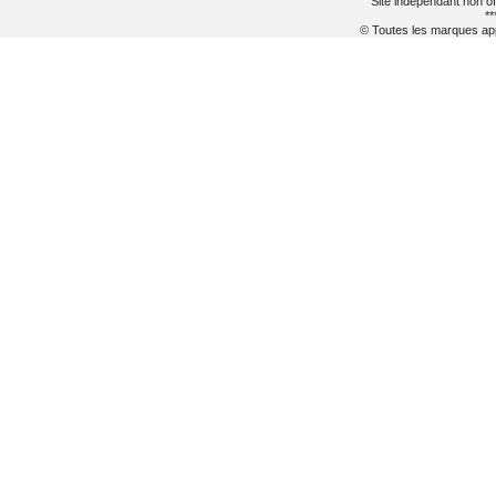
Site indépendant non of
**
© Toutes les marques appa