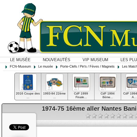
LE MUSÉE
NOUVEAUTÉS
VIP MUSEUM
LES PL
FCN-Museum
Le musée
Porte-Clefs / Pin's / Fèves / Magnets
Les Matc
2016 Coupe des
1993-94 22ème
CdF 1999
CdF 1994
CdF 1994
...
...
Finale...
8ème...
A...
1974-75 16ème aller Nantes Bani