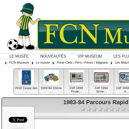
LE MUSÉE
NOUVEAUTÉS
VIP MUSEUM
LES PL
FCN-Museum
Le musée
Porte-Clefs / Pin's / Fèves / Magnets
Les Matc
2016 Coupe des
1993-94 22ème
CdF 1999
CdF 1994
CdF 1994
...
...
Finale...
8ème...
A...
1983-84 Parcours Rapid