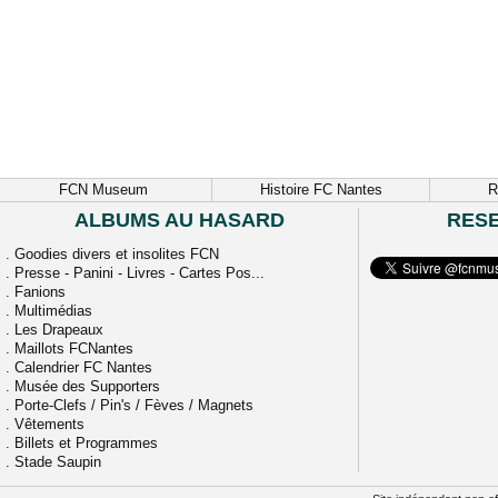
FCN Museum
Histoire FC Nantes
R
ALBUMS AU HASARD
RES
.
Goodies divers et insolites FCN
.
Presse - Panini - Livres - Cartes Pos...
.
Fanions
.
Multimédias
.
Les Drapeaux
.
Maillots FCNantes
.
Calendrier FC Nantes
.
Musée des Supporters
.
Porte-Clefs / Pin's / Fèves / Magnets
.
Vêtements
.
Billets et Programmes
.
Stade Saupin