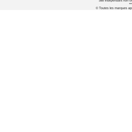
Site indépendant non of
**
© Toutes les marques appa