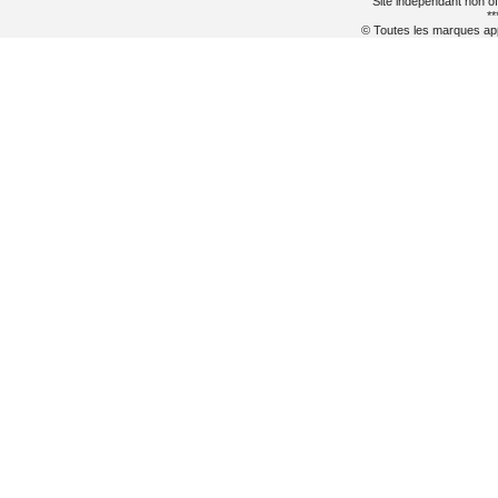
Site indépendant non of
**
© Toutes les marques appa