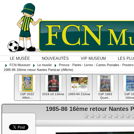
LE MUSÉE
NOUVEAUTÉS
VIP MUSEUM
LES PL
FCN-Museum
Le musée
Presse - Panini - Livres - Cartes Postales - Posters O
1985-86 16ème retour Nantes Partizan (Affiche)
CdF 2022
2018-19 13ème
1993-94 21ème
CdF 1983
CdF 1
Affich...
...
...
Quart...
16ème
1985-86 16ème retour Nantes Pa