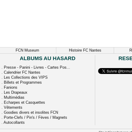
FCN Museum
Histoire FC Nantes
R
ALBUMS AU HASARD
RES
.
Presse - Panini - Livres - Cartes Pos...
.
Calendrier FC Nantes
.
Les Collections des VIPS
.
Billets et Programmes
.
Fanions
.
Les Drapeaux
.
Multimédias
.
Echarpes et Casquettes
.
Vêtements
.
Goodies divers et insolites FCN
.
Porte-Clefs / Pin's / Fèves / Magnets
.
Autocollants