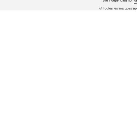
Site indépendant non of
**
© Toutes les marques appa