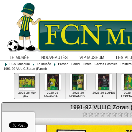
LE MUSÉE
NOUVEAUTÉS
VIP MUSEUM
LES PL
FCN-Museum
Le musée
Presse - Panini - Livres - Cartes Postales - Posters O
1991-92 VULIC Zoran (Panini)
2025-26 Mur
2025-26
2025-26
2025-26 LOPES
2025-
(Pa...
MWANGA ...
MOHAMED...
A...
LEPENA
1991-92 VULIC Zoran (