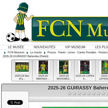
LE MUSÉE
NOUVEAUTÉS
VIP MUSEUM
LES PL
FCN-Museum
Le musée
Presse - Panini - Livres - Cartes Postales - Posters O
2025-26 GUIRASSY Bahereba (Panini)
2025-26 Mur
2025-26
2025-26
2025-26 LOPES
2025-
(Pa...
MWANGA ...
MOHAMED...
A...
LEPENA
2025-26 GUIRASSY Bahere