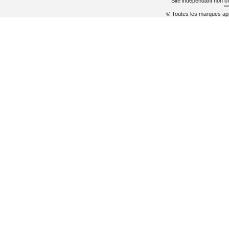
Site indépendant non of
**
© Toutes les marques appa