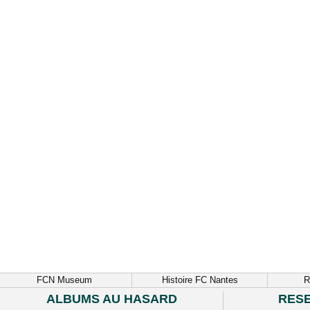
FCN Museum
Histoire FC Nantes
R
ALBUMS AU HASARD
RES