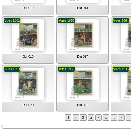
But 012
But 013
Vues 2001
Vues 1958
Vues 2064
But 016
But 017
Vues 1893
Vues 1960
Vues 1936
But 020
But 021
...
2
1
3
4
5
6
7