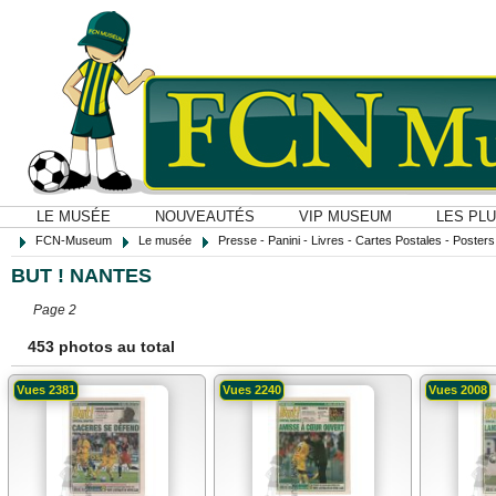
LE MUSÉE
NOUVEAUTÉS
VIP MUSEUM
LES PL
FCN-Museum
Le musée
Presse - Panini - Livres - Cartes Postales - Posters O
BUT ! NANTES
Page 2
453 photos au total
Vues 2381
Vues 2240
Vues 2008