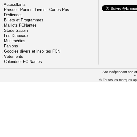
.
Autocollants
.
Presse - Panini - Livres - Cartes Pos...
.
Dédicaces
.
Billets et Programmes
.
Maillots FCNantes
.
Stade Saupin
.
Les Drapeaux
.
Multimédias
.
Fanions
.
Goodies divers et insolites FCN
.
Vêtements
.
Calendrier FC Nantes
Site indépendant non of
**
© Toutes les marques appa