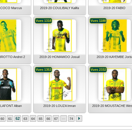
0 COCO Marcus
2019-20 COULIBALY Kalifa
2019-20 FABIO
Vues 1318
Vues 1188
IROTTO Andrei 2
2019-20 HOMAWOO Josué
2019-20 KAYEMBE Joris
Vues 1353
Vues 2332
 LAFONT Alban
2019-20 LOUZA Imran
2019-20 MOUSTACHE Wes
...
62
60
61
63
64
65
66
67
74