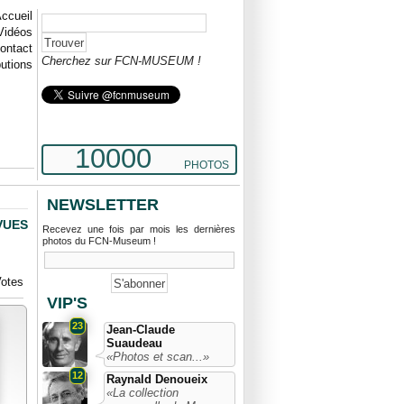
ccueil
Vidéos
ontact
Cherchez sur FCN-MUSEUM !
butions
10000
PHOTOS
NEWSLETTER
 VUES
Recevez une fois par mois les dernières
photos du FCN-Museum !
otes
VIP'S
23
Jean-Claude
Suaudeau
«Photos et scan...»
12
Raynald Denoueix
«La collection