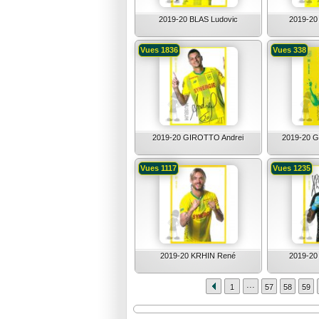
2019-20 BLAS Ludovic
2019-2
Vues 1836
Vues 338
2019-20 GIROTTO Andrei
2019-20 G
Vues 1117
Vues 1235
2019-20 KRHIN René
2019-20
...
1
57
58
59