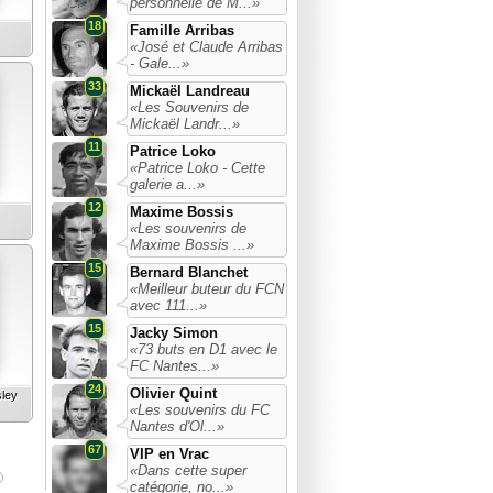
personnelle de M...»
18
Famille Arribas
«José et Claude Arribas
- Gale...»
33
Mickaël Landreau
«Les Souvenirs de
Mickaël Landr...»
11
Patrice Loko
«Patrice Loko - Cette
galerie a...»
12
Maxime Bossis
«Les souvenirs de
Maxime Bossis ...»
15
Bernard Blanchet
«Meilleur buteur du FCN
avec 111...»
15
Jacky Simon
«73 buts en D1 avec le
FC Nantes...»
24
Olivier Quint
ley
«Les souvenirs du FC
Nantes d'Ol...»
67
VIP en Vrac
«Dans cette super
catégorie, no...»