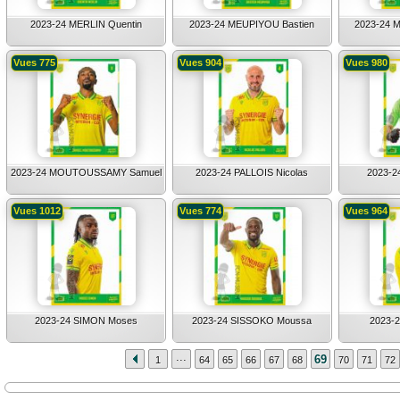
2023-24 MERLIN Quentin
2023-24 MEUPIYOU Bastien
2023-24 
Vues 775
Vues 904
Vues 980
2023-24 MOUTOUSSAMY Samuel
2023-24 PALLOIS Nicolas
2023-2
Vues 1012
Vues 774
Vues 964
2023-24 SIMON Moses
2023-24 SISSOKO Moussa
2023-2
...
69
1
64
65
66
67
68
70
71
72