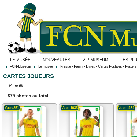
LE MUSÉE
NOUVEAUTÉS
VIP MUSEUM
LES PL
FCN-Museum
Le musée
Presse - Panini - Livres - Cartes Postales - Posters O
CARTES JOUEURS
Page 69
879 photos au total
Vues 851
Vues 1035
Vues 1184