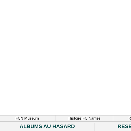
FCN Museum
Histoire FC Nantes
R
ALBUMS AU HASARD
RES