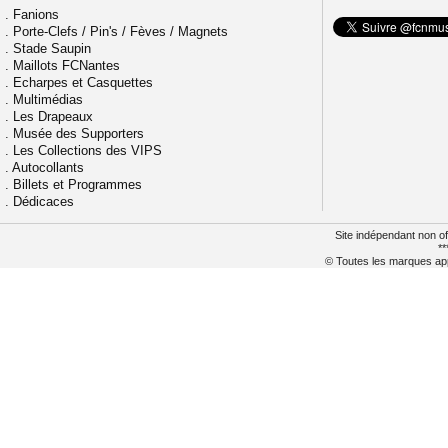
.
Fanions
.
Porte-Clefs / Pin's / Fèves / Magnets
.
Stade Saupin
.
Maillots FCNantes
.
Echarpes et Casquettes
.
Multimédias
.
Les Drapeaux
.
Musée des Supporters
.
Les Collections des VIPS
.
Autocollants
.
Billets et Programmes
.
Dédicaces
Site indépendant non of
**
© Toutes les marques appa