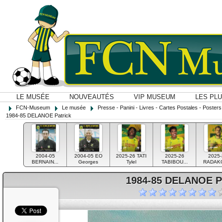
LE MUSÉE
NOUVEAUTÉS
VIP MUSEUM
LES PL
FCN-Museum
Le musée
Presse - Panini - Livres - Cartes Postales - Posters O
1984-85 DELANOE Patrick
2004-05
2004-05 EO
2025-26 TATI
2025-26
2025-
BERNAIN...
Georges
Tylel
TABIBOU...
RADAKO
1984-85 DELANOE Pa