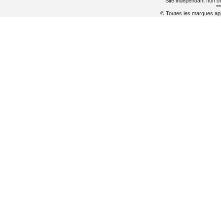
Site indépendant non of
**
© Toutes les marques appa