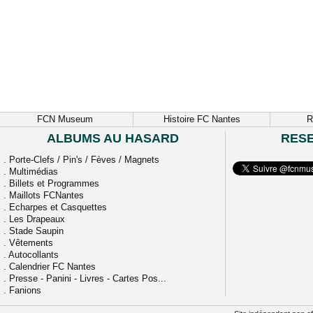
FCN Museum
Histoire FC Nantes
R
ALBUMS AU HASARD
RES
.
Porte-Clefs / Pin's / Fèves / Magnets
.
Multimédias
.
Billets et Programmes
.
Maillots FCNantes
.
Echarpes et Casquettes
.
Les Drapeaux
.
Stade Saupin
.
Vêtements
.
Autocollants
.
Calendrier FC Nantes
.
Presse - Panini - Livres - Cartes Pos...
.
Fanions