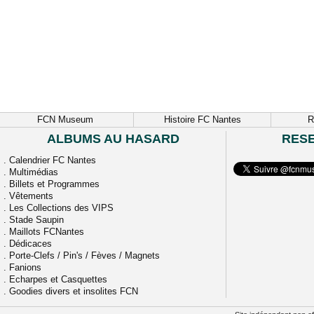
FCN Museum
Histoire FC Nantes
R
ALBUMS AU HASARD
RES
.
Calendrier FC Nantes
.
Multimédias
.
Billets et Programmes
.
Vêtements
.
Les Collections des VIPS
.
Stade Saupin
.
Maillots FCNantes
.
Dédicaces
.
Porte-Clefs / Pin's / Fèves / Magnets
.
Fanions
.
Echarpes et Casquettes
.
Goodies divers et insolites FCN