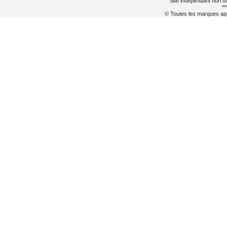
Site indépendant non of
**
© Toutes les marques appa