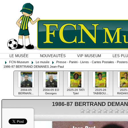
LE MUSÉE
NOUVEAUTÉS
VIP MUSEUM
LES PL
FCN-Museum
Le musée
Presse - Panini - Livres - Cartes Postales - Posters O
1986-87 BERTRAND DEMANES Jean-Paul
2004-05
2004-05 EO
2025-26 TATI
2025-26
2025-
BERNAIN...
Georges
Tylel
TABIBOU...
RADAKO
1986-87 BERTRAND DEMANE