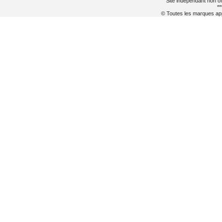
Site indépendant non of
**
© Toutes les marques appa