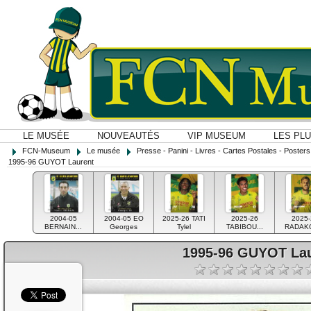
LE MUSÉE
NOUVEAUTÉS
VIP MUSEUM
LES PL
FCN-Museum
Le musée
Presse - Panini - Livres - Cartes Postales - Posters O
1995-96 GUYOT Laurent
2004-05
2004-05 EO
2025-26 TATI
2025-26
2025-
BERNAIN...
Georges
Tylel
TABIBOU...
RADAKO
1995-96 GUYOT La