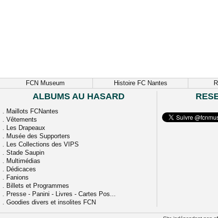
FCN Museum
Histoire FC Nantes
R
ALBUMS AU HASARD
RES
.
Maillots FCNantes
.
Vêtements
.
Les Drapeaux
.
Musée des Supporters
.
Les Collections des VIPS
.
Stade Saupin
.
Multimédias
.
Dédicaces
.
Fanions
.
Billets et Programmes
.
Presse - Panini - Livres - Cartes Pos...
.
Goodies divers et insolites FCN