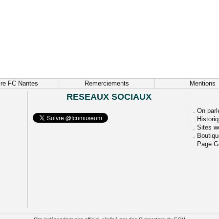
ire FC Nantes
Remerciements
Mentions
RESEAUX SOCIAUX
.
On parl
.
Histori
.
Sites w
.
Boutiq
.
Page G