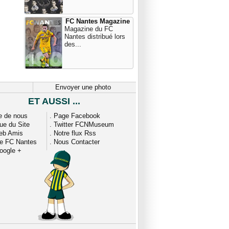
FC Nantes Magazine
Magazine du FC
Nantes distribué lors
des...
Envoyer une photo
ET AUSSI ...
e de nous
.
Page Facebook
que du Site
.
Twitter FCNMuseum
eb Amis
.
Notre flux Rss
ue FC Nantes
.
Nous Contacter
oogle +