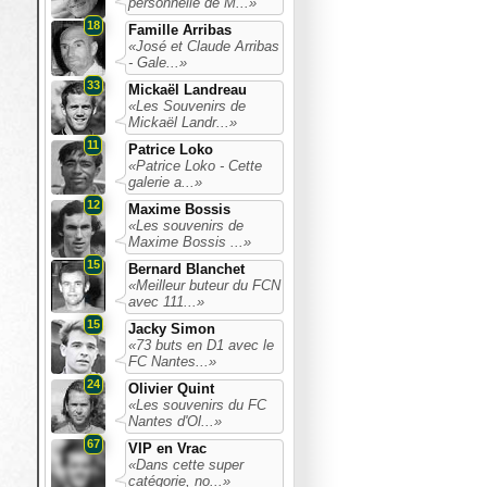
personnelle de M...»
18
Famille Arribas
«José et Claude Arribas
- Gale...»
33
Mickaël Landreau
«Les Souvenirs de
Mickaël Landr...»
11
Patrice Loko
«Patrice Loko - Cette
galerie a...»
12
Maxime Bossis
«Les souvenirs de
Maxime Bossis ...»
15
Bernard Blanchet
«Meilleur buteur du FCN
avec 111...»
15
Jacky Simon
«73 buts en D1 avec le
FC Nantes...»
24
Olivier Quint
«Les souvenirs du FC
Nantes d'Ol...»
67
VIP en Vrac
«Dans cette super
catégorie, no...»