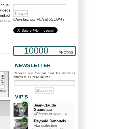
ccueil
Vidéos
ontact
Cherchez sur FCN-MUSEUM !
butions
10000
PHOTOS
NEWSLETTER
Recevez une fois par mois les dernières
photos du FCN-Museum !
mical
VIP'S
23
Jean-Claude
Suaudeau
«Photos et scan...»
12
Raynald Denoueix
«La collection