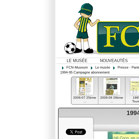
LE MUSÉE
NOUVEAUTÉS
FCN-Museum
Le musée
Presse - Panin
1994-95 Campagne abonnement
2006-07 25ème
2008-09 29ème
198
...
...
Tourn
199