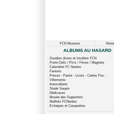
FCN Museum
Histo
ALBUMS AU HASARD
.
Goodies divers et insolites FCN
.
Porte-Clefs / Pin's / Fèves / Magnets
.
Calendrier FC Nantes
.
Fanions
.
Presse - Panini - Livres - Cartes Pos...
.
Vêtements
.
Autocollants
.
Stade Saupin
.
Dédicaces
.
Musée des Supporters
.
Maillots FCNantes
.
Echarpes et Casquettes