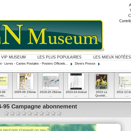
A
C
Contri
VIP MUSEUM
LES PLUS POPULAIRES
LES MIEUX NOTÉES
i - Livres - Cartes Postales - Posters Officiels...
Divers Presse
5-86
2005-06 15ème
2019-20 26ème
2023-24 Amical
2023 Le
2011-12 A
oi...
...
...
...
Quotidi...
...
4-95 Campagne abonnement