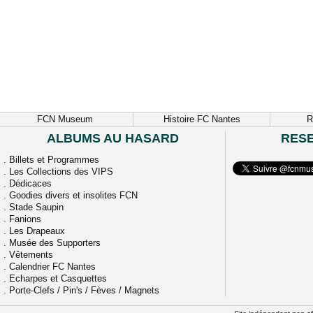
FCN Museum
Histoire FC Nantes
R
ALBUMS AU HASARD
RES
.
Billets et Programmes
.
Les Collections des VIPS
.
Dédicaces
.
Goodies divers et insolites FCN
.
Stade Saupin
.
Fanions
.
Les Drapeaux
.
Musée des Supporters
.
Vêtements
.
Calendrier FC Nantes
.
Echarpes et Casquettes
.
Porte-Clefs / Pin's / Fèves / Magnets