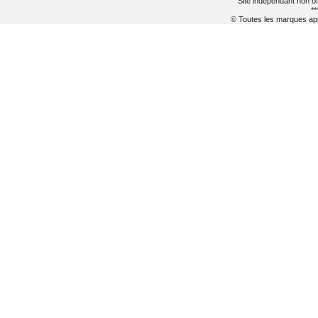
Site indépendant non of
**
© Toutes les marques appa