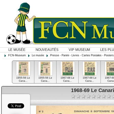
LE MUSÉE
NOUVEAUTÉS
VIP MUSEUM
LES PL
FCN-Museum
Le musée
Presse - Panini - Livres - Cartes Postales - Posters O
1955-56 Le
1955-56 Le
1967-68 Le
1967-68 Le
1967-6
Cana...
Cana...
Cana...
Cana...
Cana.
1968-69 Le Canari