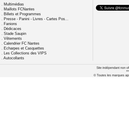
.
Multimédias
.
Maillots FCNantes
.
Billets et Programmes
.
Presse - Panini - Livres - Cartes Pos...
.
Fanions
.
Dédicaces
.
Stade Saupin
.
Vêtements
.
Calendrier FC Nantes
.
Echarpes et Casquettes
.
Les Collections des VIPS
.
Autocollants
Site indépendant non of
**
© Toutes les marques appa