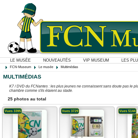
LE MUSÉE
NOUVEAUTÉS
VIP MUSEUM
LES PL
FCN-Museum
Le musée
Multimédias
MULTIMÉDIAS
K7 / DVD du FCNantes : les plus jeunes ne connaissent sans doute pas le plai
chambre comme s'ils étaient au stade.
25 photos au total
Vues 3395
Vues 3729
Vues 5144