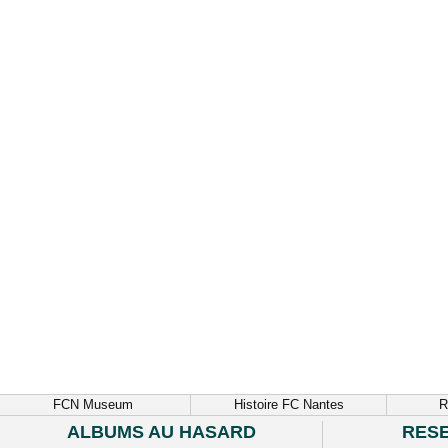
FCN Museum
Histoire FC Nantes
R
ALBUMS AU HASARD
RES