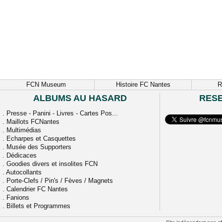
FCN Museum
Histoire FC Nantes
R
ALBUMS AU HASARD
RES
.
Presse - Panini - Livres - Cartes Pos...
.
Maillots FCNantes
.
Multimédias
.
Echarpes et Casquettes
.
Musée des Supporters
.
Dédicaces
.
Goodies divers et insolites FCN
.
Autocollants
.
Porte-Clefs / Pin's / Fèves / Magnets
.
Calendrier FC Nantes
.
Fanions
.
Billets et Programmes