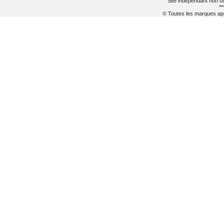
Site indépendant non of
**
© Toutes les marques appa