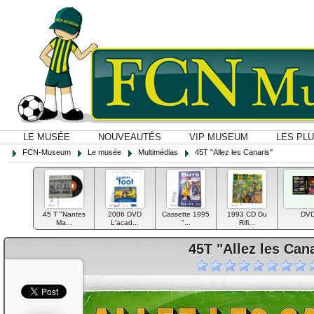
LE MUSÉE
NOUVEAUTÉS
VIP MUSEUM
LES PL
FCN-Museum
Le musée
Multimédias
45T "Allez les Canaris"
45 T "Nantes
2006 DVD
Cassette 1995
1993 CD Du
DV
Ma...
L'acad...
"...
Rifi...
45T "Allez les Can