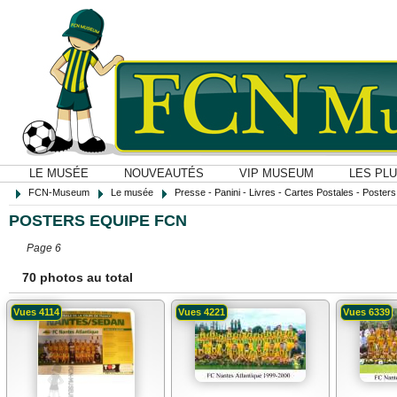
LE MUSÉE
NOUVEAUTÉS
VIP MUSEUM
LES PL
FCN-Museum
Le musée
Presse - Panini - Livres - Cartes Postales - Posters O
POSTERS EQUIPE FCN
Page 6
70 photos au total
Vues 4114
Vues 4221
Vues 6339