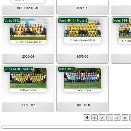
1999 Finale CdF
1999-00
Vues 3991
Vues 4640 - Note 1
Vues 5544
2003-04
2005-06
Vues 4130 - Note 6
Vues 3995
2009-10 a
2009-10 b
1
2
3
4
5