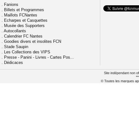
.
Fanions
.
Billets et Programmes
.
Maillots FCNantes
.
Echarpes et Casquettes
.
Musée des Supporters
.
Autocollants
.
Calendrier FC Nantes
.
Goodies divers et insolites FCN
.
Stade Saupin
.
Les Collections des VIPS
.
Presse - Panini - Livres - Cartes Pos...
.
Dédicaces
Site indépendant non of
**
© Toutes les marques appa