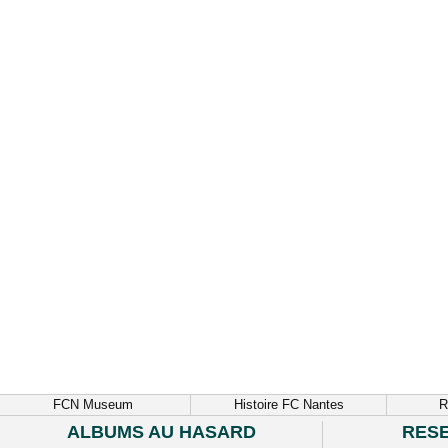
FCN Museum
Histoire FC Nantes
R
ALBUMS AU HASARD
RES