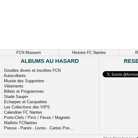
FCN Museum
Histoire FC Nantes
R
ALBUMS AU HASARD
RES
.
Goodies divers et insolites FCN
.
Autocollants
.
Musée des Supporters
.
Vêtements
.
Billets et Programmes
.
Stade Saupin
.
Echarpes et Casquettes
.
Les Collections des VIPS
.
Calendrier FC Nantes
.
Porte-Clefs / Pin's / Fèves / Magnets
.
Maillots FCNantes
.
Presse - Panini - Livres - Cartes Pos...