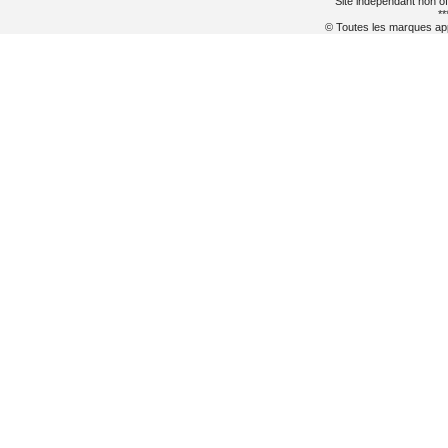
Site indépendant non of
**
© Toutes les marques appa