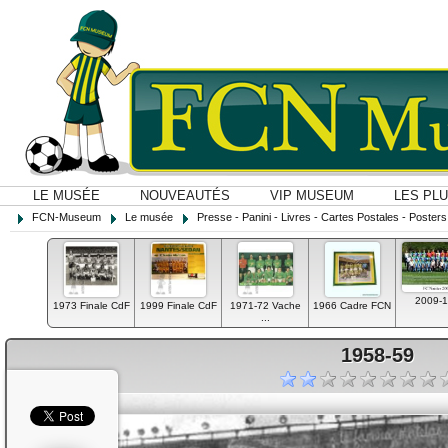
LE MUSÉE
NOUVEAUTÉS
VIP MUSEUM
LES PL
FCN-Museum
Le musée
Presse - Panini - Livres - Cartes Postales - Posters O
2009-1
1973 Finale CdF
1999 Finale CdF
1971-72 Vache
1966 Cadre FCN
...
1958-59